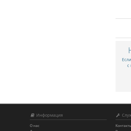
Есл
с
Информация
Служ
О нас
Контакт