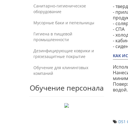
Санитарно-гигиеническое
- твер
оборудование
- прил
проду
Мусорные баки и пепельницы
- соля
- СПА
Гигиена в пищевой
- холо
промышленности
- каби
- сиде
Дезинфицирующие коврики и
КАК И
грязезащитные покрытие
Исполь
Обучение для клининговых
Нанеси
компаний
миниму
Поверх
Обучение персонала
водой.
DS1 