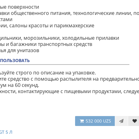
дые поверхности
авки общественного питания, технологические линии, 
ктами
рии, салоны красоты и парикмахерские
дильники, морозильники, холодильные прилавки
ны и багажники транспортных средств
нья для унитазов
СПОЛЬЗОВАТЬ
зуйте строго по описание на упаковке.
те средство с помощью распылителя на предварительно
м на 60 секунд.
ности, контактирующие с пищевыми продуктами, следу
532 000 UZS
GT 5 Л