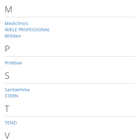
M
Mediclinics
MIELE PROFESSIONAL
Milliken
P
Probbax
S
Santoemma
STERN
T
TENZI
V