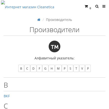
0
Производитель
Производители
Алфавитный указатель:
B
C
D
F
G
H
M
P
S
T
V
Р
B
BKF
C