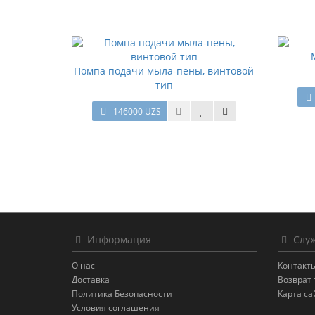
Помпа подачи мыла-пены, винтовой
тип
146000 UZS
Информация
Служ
О нас
Контакт
Доставка
Возврат 
Политика Безопасности
Карта са
Условия соглашения