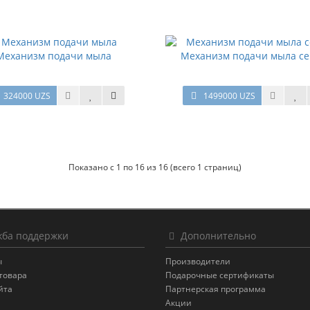
Механизм подачи мыла
Механизм подачи мыла се
324000 UZS
1499000 UZS
Показано с 1 по 16 из 16 (всего 1 страниц)
ба поддержки
Дополнительно
ы
Производители
товара
Подарочные сертификаты
йта
Партнерская программа
Акции