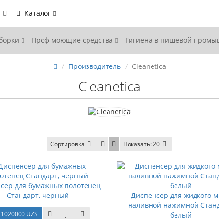
ы
Каталог
уборки
Проф моющие средства
Гигиена в пищевой пром
Производитель
Cleanetica
Cleanetica
Сортировка
Показать:
20
сер для бумажных полотенец
Стандарт, черный
Диспенсер для жидкого 
наливной нажимной Станд
1020000 UZS
белый