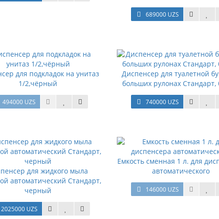
689000 UZS
сер для подкладок на унитаз
Диспенсер для туалетной бу
1/2,чёрный
больших рулонах Стандарт,
494000 UZS
740000 UZS
Емкость сменная 1 л. для ди
пенсер для жидкого мыла
автоматического
ой автоматический Стандарт,
146000 UZS
черный
2025000 UZS