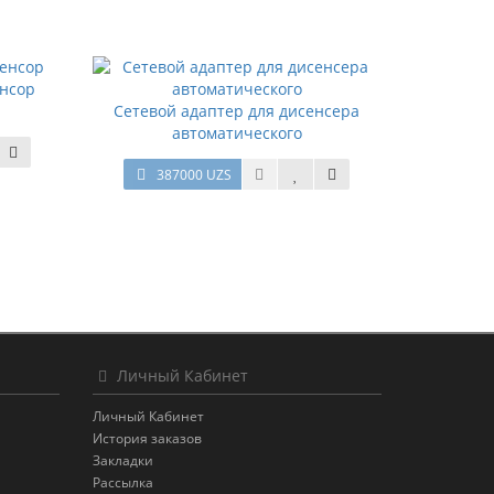
нсор
Сетевой адаптер для дисенсера
автоматического
387000 UZS
Личный Кабинет
Личный Кабинет
История заказов
Закладки
Рассылка