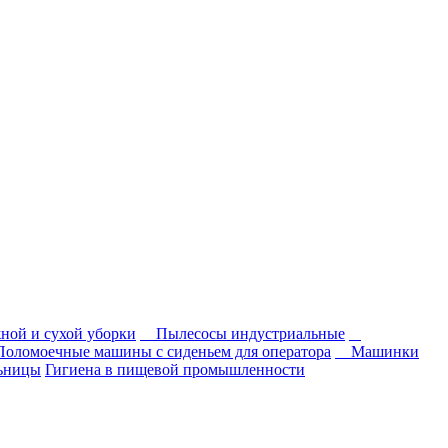
ной и сухой уборки
Пылесосы индустриальные
Поломоечные машины с сиденьем для оператора
Машинки
льницы
Гигиена в пищевой промышленности