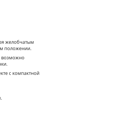
аря желобчатым
ем положении.
й возможно
ки.
екте с компактной
.