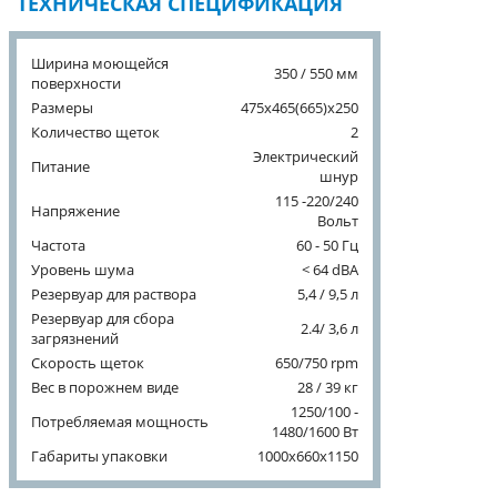
ТЕХНИЧЕСКАЯ СПЕЦИФИКАЦИЯ
Ширина моющейся
350 / 550 мм
поверхности
Размеры
475x465(665)x250
Количество щеток
2
Электрический
Питание
шнур
115 -220/240
Напряжение
Вольт
Частота
60 - 50 Гц
Уровень шума
< 64 dBA
Резервуар для раствора
5,4 / 9,5 л
Резервуар для сбора
2.4/ 3,6 л
загрязнений
Скорость щеток
650/750 rpm
Вес в порожнем виде
28 / 39 кг
1250/100 -
Потребляемая мощность
1480/1600 Вт
Габариты упаковки
1000x660x1150