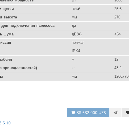
ляемая мощность
Вт
1000
м щетки
г/см²
25,6
я высота
мм
270
 для подключения пылесоса
да
ь шума
дБ(А)
<54
иссия
прямая
IPX4
кабеля
м
12
ез принадлежностей)
кг
43,2
ры
мм
1200x73
38 682 000 UZS
3 S 10