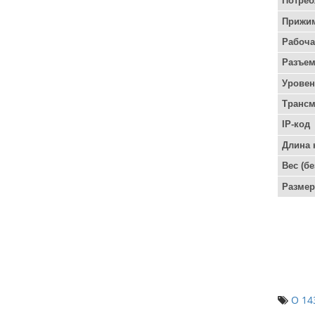
Потреб
Прижи
Рабоча
Разъем
Уровен
Трансм
IP-код
Длина 
Вес (б
Разме
O 14