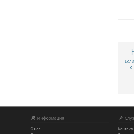
Есл
с
Информация
Служ
О нас
Контакт