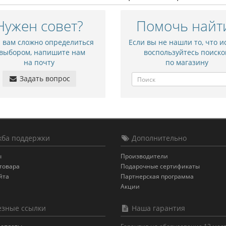
Нужен совет?
Помочь найт
и вам сложно определиться
Если вы не нашли то, что и
 выбором, напишите нам
воспользуйтесь поиско
на почту
по магазину
Задать вопрос
ба поддержки
Дополнительно
ы
Производители
товара
Подарочные сертификаты
йта
Партнерская программа
Акции
зные ссылки
Наша гарантия