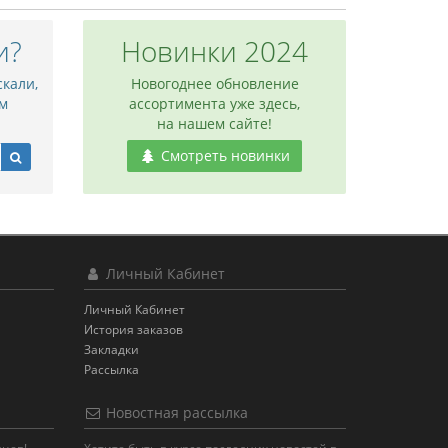
и?
Новинки 2024
скали,
Новогоднее обновление
м
ассортимента уже здесь,
на нашем сайте!
Смотреть новинки
Личный Кабинет
Личный Кабинет
История заказов
Закладки
Рассылка
Новостная рассылка