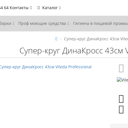
64 64
Контакты
Каталог
уборки
Проф моющие средства
Гигиена в пищевой пром
Супер-круг ДинаКросс 43см Viled
Супер-круг ДинаКросс 43см Vi