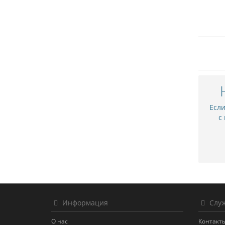
Есл
с
Информация
Служ
О нас
Контакт