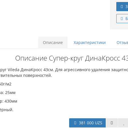
3
Б
Описание
Характеристики
Отзыв
Описание Супер-круг ДинаКросс 43с
руг Vileda ДинаКросс 43см. Для агрессивного удаления защитн
твительных поверхностей.
50г/м2
а: 25мм
р: 430мм
чёрный.
381 000 UZS