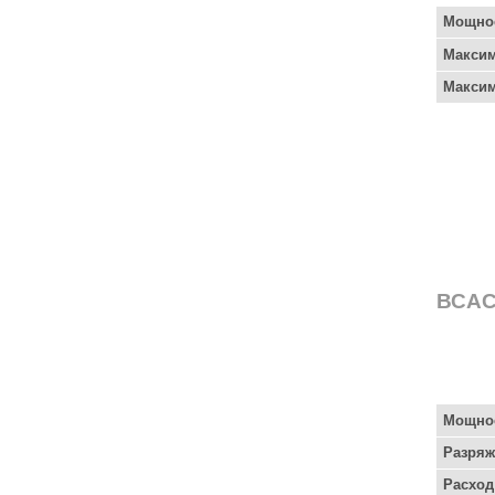
Мощнос
Максим
Максим
ВСА
Мощнос
Разряж
Расход