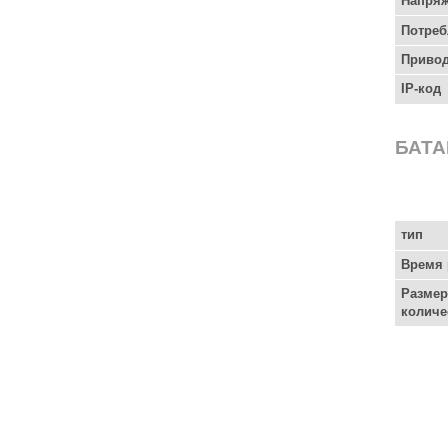
Напряж
Потреб
Приво
IP-код
БАТ
тип
Время 
Размер
количе