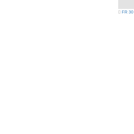
FR 30
Бак дл
Бак дл
Вес
Высот
Гарант
Давлен
Длина
Количе