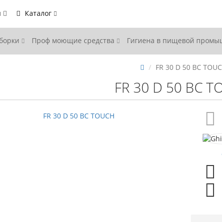
ы
Каталог
уборки
Проф моющие средства
Гигиена в пищевой пром
FR 30 D 50 BC TOU
FR 30 D 50 BC 