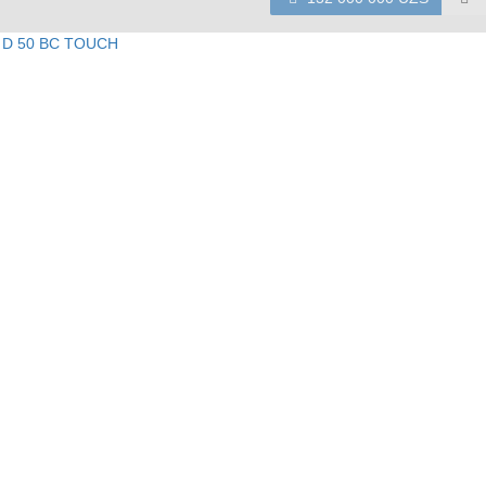
 D 50 BC TOUCH
Характе
я моющего раствора
я отработанного раствора
а
ийный срок
ие щеток на поверхность
ство щеток