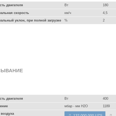
ть двигателя
Вт
180
альная скорость
км/ч
4,5
альный уклон, при полной загрузке
%
2
СЫВАНИЕ
ть двигателя
Вт
400
ение
мбар - мм H2O
1189
 воздуха
132 000 000 UZS