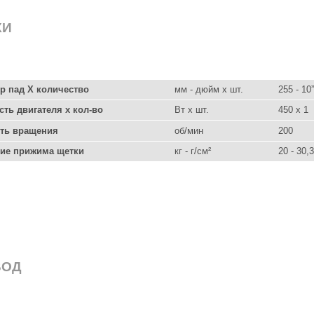
КИ
р пад X количество
мм - дюйм x шт.
255 - 10”
ть двигателя х кол-во
Вт x шт.
450 x 1
ть вращения
об/мин
200
ие прижима щетки
кг - г/см²
20 - 30,
ВОД