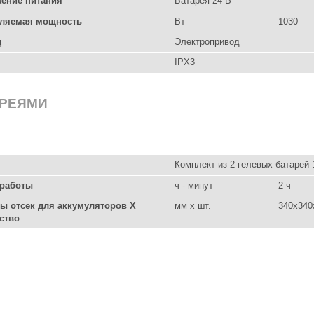
ение питания
Батарея 24 В
ляемая мощность
Вт
1030
д
Электропривод
IPX3
АРЕЯМИ
Комплект из 2 гелевых батарей 
работы
ч - минут
2 ч
ы отсек для аккумуляторов X
мм x шт.
340x340
ство