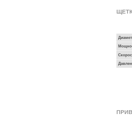
ЩЕТ
Диамет
Мощнос
Скорос
Давлен
ПРИ