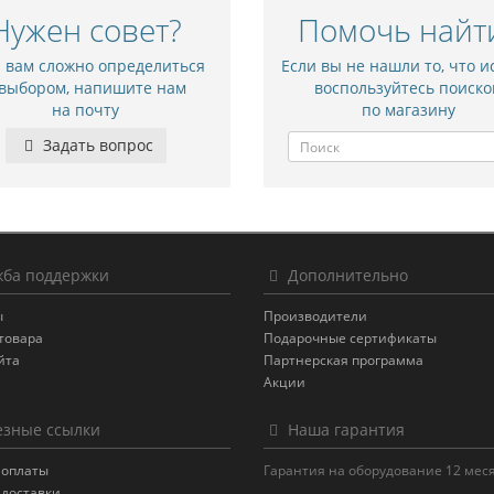
Нужен совет?
Помочь найт
и вам сложно определиться
Если вы не нашли то, что и
 выбором, напишите нам
воспользуйтесь поиско
на почту
по магазину
Задать вопрос
ба поддержки
Дополнительно
ы
Производители
товара
Подарочные сертификаты
йта
Партнерская программа
Акции
зные ссылки
Наша гарантия
 оплаты
Гарантия на оборудование 12 мес
 доставки