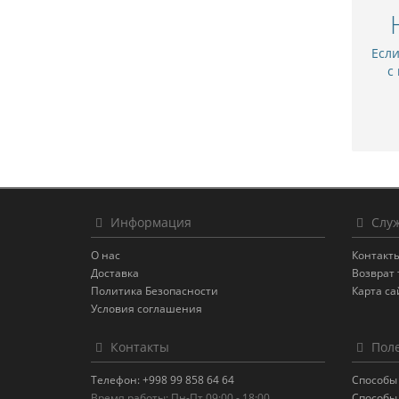
Есл
с
Информация
Служ
О нас
Контакт
Доставка
Возврат 
Политика Безопасности
Карта са
Условия соглашения
Контакты
Поле
Телефон: +998 99 858 64 64
Способы
Время работы: Пн-Пт 09:00 - 18:00
Способы