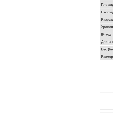
Площа
Расход
Разреж
Уровен
IP-код
Длина 
Вес (б
Разме