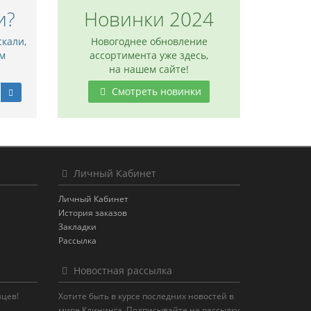
и?
Новинки 2024
скали,
Новогоднее обновление
м
ассортимента уже здесь,
на нашем сайте!
Смотреть новинки
Личный Кабинет
Личный Кабинет
История заказов
Закладки
Рассылка
Новостная рассылка
яцев!
Хотите быть в курсе последних новостей в
мире Клининга. Подписывайте на рассылку