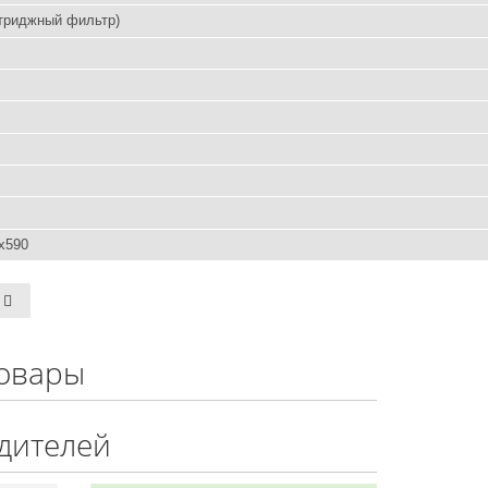
ртриджный фильтр)
x590
овары
дителей