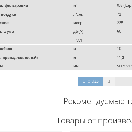
дь фильтрации
м²
0,5 (Ка
 воздуха
л/сек
71
ение
мбар
235
ь шума
дБ(А)
60
IPX4
кабеля
м
10
ез принадлежностей)
кг
11,3
ры
мм
500x380
0 UZS
Рекомендуемые т
Товары от произво