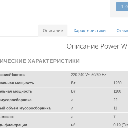
0
Описание
Характеристики
Отзыв
Описание Power WD
ИЧЕСКИЕ ХАРАКТЕРИСТИКИ
ение/Частота
220-240 V~ 50/60 Hz
мальная мощность
Вт
1250
альная мощность
Вт
1100
 мусоросборника
л
22
ый объем мусоросборника
л
11
р-мешок
л
7
дь фильтрации
м²
0,19 (Т