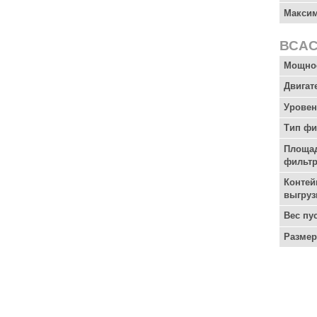
Максим
ВСАС
Мощнос
Двигат
Уровен
Тип фи
Площад
фильт
Контей
выгруз
Вес пус
Разме