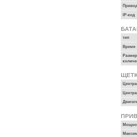
Приво
IP-код
БАТ
тип
Время 
Размер
количе
ЩЕТ
Центра
Центра
Двигат
ПРИ
Мощнос
Максим