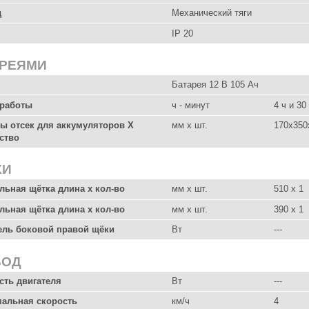
д
Механический тяги
IP 20
АРЕЯМИ
Батарея 12 В 105 Ач
работы
ч - минут
4 ч и 30
ы отсек для аккумуляторов X
мм x шт.
170x350
ство
КИ
льная щётка длина х кол-во
мм x шт.
510 x 1
льная щётка длина х кол-во
мм x шт.
390 x 1
ель боковой правой щёки
Вт
---
ВОД
ть двигателя
Вт
---
альная скорость
км/ч
4