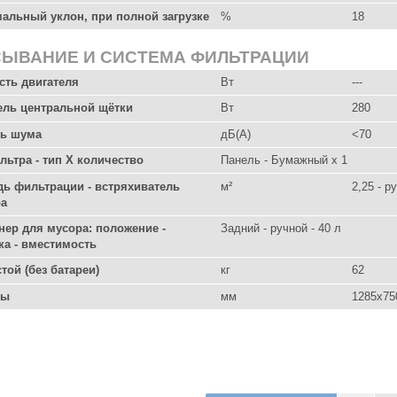
альный уклон, при полной загрузке
%
18
ЫВАНИЕ И СИСТЕМА ФИЛЬТРАЦИИ
ть двигателя
Вт
---
ель центральной щётки
Вт
280
ь шума
дБ(А)
<70
льтра - тип X количество
Панель - Бумажный x 1
ь фильтрации - встряхиватель
м²
2,25 - р
ра
нер для мусора: положение -
Задний - ручной - 40 л
ка - вместимость
той (без батареи)
кг
62
ры
мм
1285x75