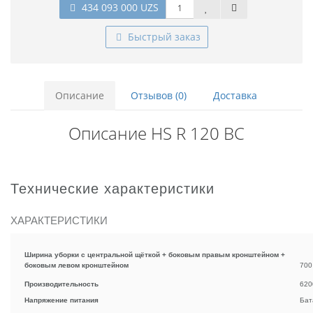
434 093 000 UZS
Быстрый заказ
Описание
Отзывов (0)
Доставка
Описание HS R 120 BC
Технические характеристики
ХАРАКТЕРИСТИКИ
Ширина уборки с центральной щёткой + боковым правым кронштейном +
боковым левом кронштейном
700
Производительность
620
Напряжение питания
Бат