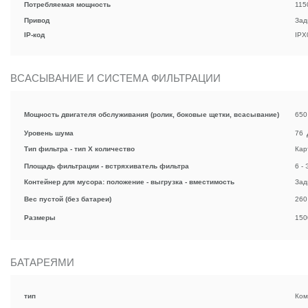
Потребляемая мощность
115
Привод
Зад
IP-код
IPX
ВСАСЫВАНИЕ И СИСТЕМА ФИЛЬТРАЦИИ
Мощность двигателя обслуживания (ролик, боковые щетки, всасывание)
650
Уровень шума
76
Тип фильтра - тип X количество
Кар
Площадь фильтрации - встряхиватель фильтра
6 -
Контейнер для мусора: положение - выгрузка - вместимость
Зад
Вес пустой (без батареи)
260
Размеры
150
БАТАРЕЯМИ
тип
Ком