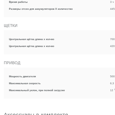
Время работы
3 ч
Размеры отсек для аккумуляторов X количество
445
ЩЕТКИ
Центральная щётка длина х кол-во
700
Центральная щётка длина х кол-во
420
ПРИВОД
Мощность двигателя
500
Максимальная скорость
6,3
Максимальный уклон, при полной загрузке
12
Аксессуары в комплекте