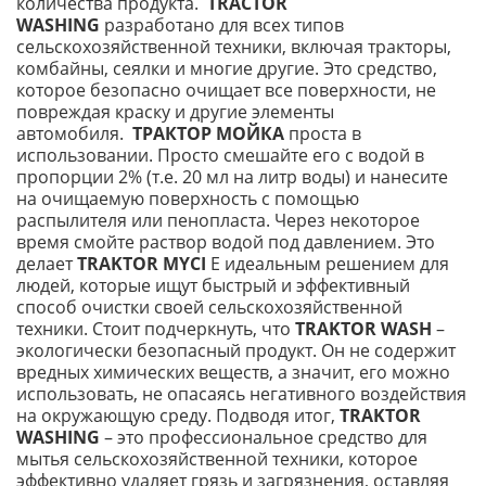
количества продукта.
TRACTOR
WASHING
разработано для всех типов
сельскохозяйственной техники, включая тракторы,
комбайны, сеялки и многие другие. Это средство,
которое безопасно очищает все поверхности, не
повреждая краску и другие элементы
автомобиля.
ТРАКТОР МОЙКА
проста в
использовании. Просто смешайте его с водой в
пропорции 2% (т.е. 20 мл на литр воды) и нанесите
на очищаемую поверхность с помощью
распылителя или пенопласта. Через некоторое
время смойте раствор водой под давлением. Это
делает
TRAKTOR MYCI
E идеальным решением для
людей, которые ищут быстрый и эффективный
способ очистки своей сельскохозяйственной
техники. Стоит подчеркнуть, что
TRAKTOR WASH
–
экологически безопасный продукт. Он не содержит
вредных химических веществ, а значит, его можно
использовать, не опасаясь негативного воздействия
на окружающую среду. Подводя итог,
TRAKTOR
WASHING
– это профессиональное средство для
мытья сельскохозяйственной техники, которое
эффективно удаляет грязь и загрязнения, оставляя