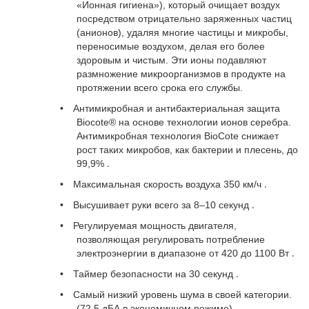
«Ионная гигиена»), который очищает воздух
посредством отрицательно заряженных частиц
(анионов), удаляя многие частицы и микробы,
переносимые воздухом, делая его более
здоровым и чистым. Эти ионы подавляют
размножение микроорганизмов в продукте на
протяжении всего срока его службы.
•
Антимикробная и антибактериальная защита
Biocote® на основе технологии ионов серебра.
Антимикробная технология BioCote снижает
рост таких микробов, как бактерии и плесень, до
.
99,9%
.
•
Максимальная скорость воздуха 350 км/ч
.
•
Высушивает руки всего за 8–10 секунд
•
Регулируемая мощность двигателя,
позволяющая регулировать потребление
.
электроэнергии в диапазоне от 420 до 1100 Вт
.
•
Таймер безопасности на 30 секунд
•
Самый низкий уровень шума в своей категории.
.
(72,5 дБА в экономичном режиме)