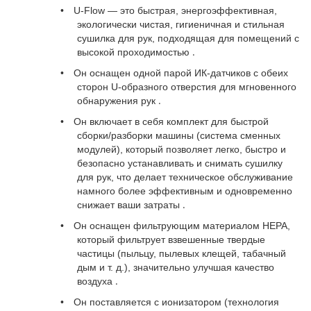
•
U-Flow — это быстрая, энергоэффективная,
экологически чистая, гигиеничная и стильная
сушилка для рук, подходящая для помещений с
.
высокой проходимостью
•
Он оснащен одной парой ИК-датчиков с обеих
сторон U-образного отверстия для мгновенного
.
обнаружения рук
•
Он включает в себя комплект для быстрой
сборки/разборки машины (система сменных
модулей), который позволяет легко, быстро и
безопасно устанавливать и снимать сушилку
для рук, что делает техническое обслуживание
намного более эффективным и одновременно
.
снижает ваши затраты
•
Он оснащен фильтрующим материалом HEPA,
который фильтрует взвешенные твердые
частицы (пыльцу, пылевых клещей, табачный
дым и т. д.), значительно улучшая качество
.
воздуха
•
Он поставляется с ионизатором (технология