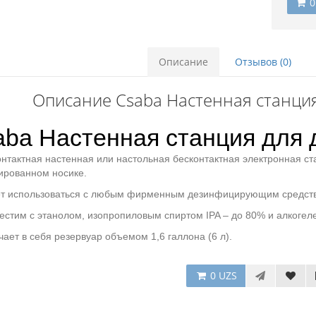
0
Описание
Отзывов (0)
Описание Csaba Настенная станция
ba Настенная станция для 
нтактная настенная или настольная бесконтактная электронная ст
ированном носике.
т использоваться с любым фирменным дезинфицирующим средством
стим с этанолом, изопропиловым спиртом IPA – до 80% и алкогел
ает в себя резервуар объемом 1,6 галлона (6 л).
0 UZS