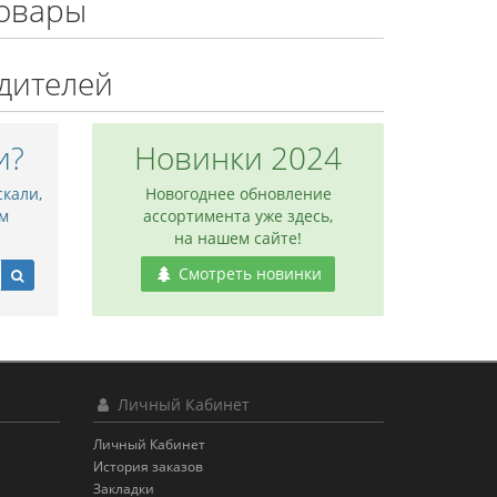
овары
дителей
и?
Новинки 2024
скали,
Новогоднее обновление
м
ассортимента уже здесь,
на нашем сайте!
Смотреть новинки
Личный Кабинет
Личный Кабинет
История заказов
Закладки