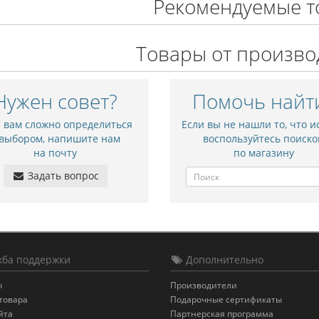
Рекомендуемые т
Товары от произво
Нужен совет?
Помочь найт
и вам сложно определиться
Если вы не нашли то, что и
 выбором, напишите нам
воспользуйтесь поиско
на почту
по магазину
Задать вопрос
ба поддержки
Дополнительно
ы
Производители
товара
Подарочные сертификаты
йта
Партнерская программа