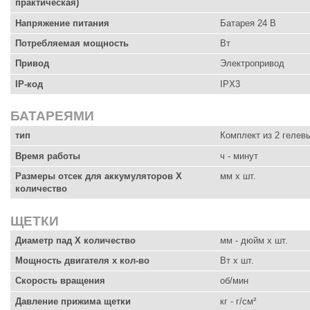
практическая)
Напряжение питания
Батарея 24 В
Потребляемая мощность
Вт
Привод
Электропривод
IP-код
IPX3
БАТАРЕЯМИ
тип
Комплект из 2 гелев
Время работы
ч - минут
Размеры отсек для аккумуляторов X
мм x шт.
количество
ЩЕТКИ
Диаметр пад X количество
мм - дюйм x шт.
Мощность двигателя х кол-во
Вт x шт.
Скорость вращения
об/мин
Давление прижима щетки
кг - г/см²