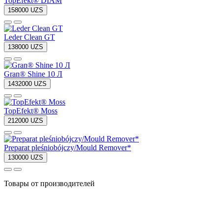
TopEfekt® DIAM
158000 UZS
Leder Clean GT
138000 UZS
Gran® Shine 10 Л
1432000 UZS
TopEfekt® Moss
212000 UZS
Preparat pleśniobójczy/Mould Remover*
130000 UZS
Товары от производителей