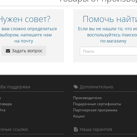
Нужен совет?
Помочь найт
и вам сложно определиться
Если вы не нашли то, что и
 выбором, напишите нам
воспользуйтесь поиско
на почту
по магазину
Задать вопрос
ба поддержки
Дополнительно
ы
Производители
товара
Подарочные сертификаты
йта
Партнерская программа
Акции
зные ссылки
Наша гарантия