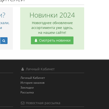
и?
Новинки 2024
скали,
Новогоднее обновление
м
ассортимента уже здесь,
на нашем сайте!
Смотреть новинки
Личный Кабинет
Личный Кабинет
История заказов
Закладки
Рассылка
Новостная рассылка