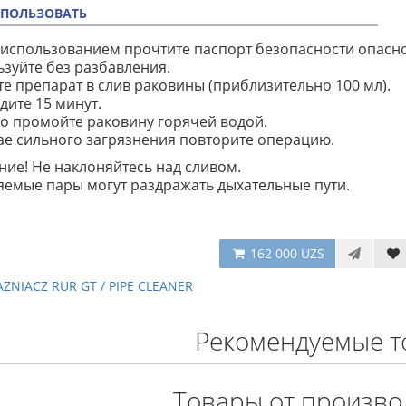
СПОЛЬЗОВАТЬ
использованием прочтите паспорт безопасности опасн
зуйте без разбавления.
е препарат в слив раковины (приблизительно 100 мл).
ите 15 минут.
о промойте раковину горячей водой.
ае сильного загрязнения повторите операцию.
ие! Не наклоняйтесь над сливом.
емые пары могут раздражать дыхательные пути.
162 000 UZS
ZNIACZ RUR GT / PIPE CLEANER
Рекомендуемые т
Товары от произво