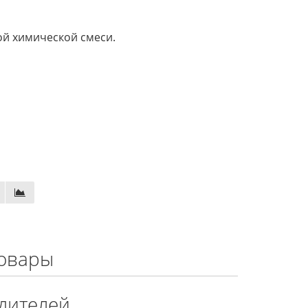
ой химической смеси.
овары
дителей