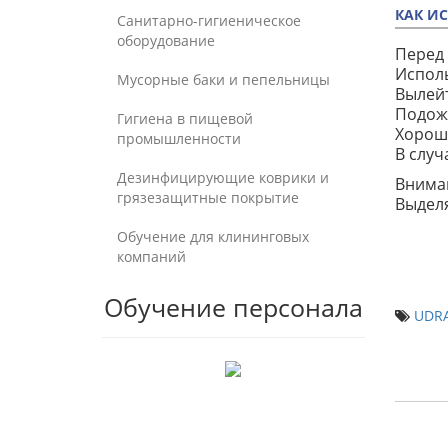
КАК И
Санитарно-гигиеническое
оборудование
Перед 
Исполь
Мусорные баки и пепельницы
Вылейт
Подожд
Гигиена в пищевой
Хорош
промышленности
В случ
Дезинфицирующие коврики и
Вниман
грязезащитные покрытие
Выделя
Обучение для клининговых
компаний
Обучение персонала
UDRA