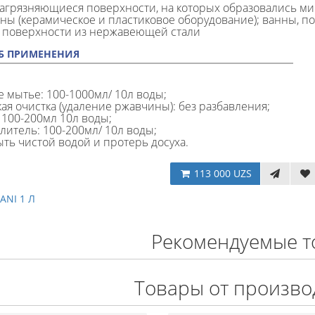
загрязняющиеся поверхности, на которых образовались ми
ны (керамическое и пластиковое оборудование); ванны, п
 поверхности из нержавеющей стали
Б ПРИМЕНЕНИЯ
е мытье: 100-1000мл/ 10л воды;
кая очистка (удаление ржавчины): без разбавления;
 100-200мл 10л воды;
литель: 100-200мл/ 10л воды;
ть чистой водой и протерь досуха.
113 000 UZS
ANI 1 Л
Рекомендуемые т
Товары от произво