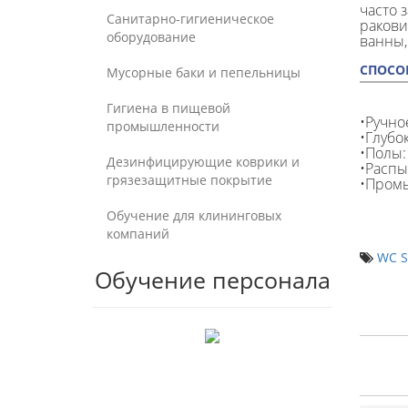
часто 
Санитарно-гигиеническое
ракови
оборудование
ванны,
СПОСО
Мусорные баки и пепельницы
Гигиена в пищевой
•Ручно
промышленности
•Глубо
•Полы:
Дезинфицирующие коврики и
•Распы
грязезащитные покрытие
•Промы
Обучение для клининговых
компаний
WC S
Обучение персонала