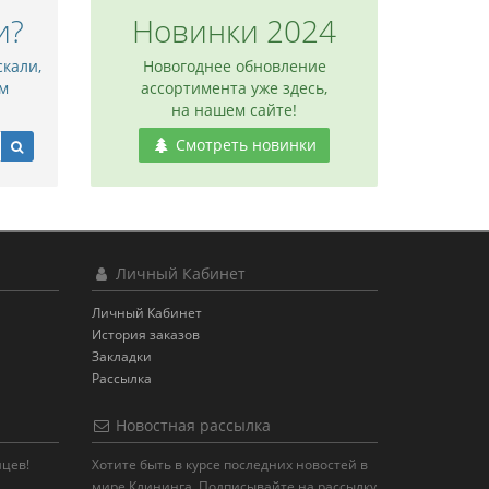
и?
Новинки 2024
скали,
Новогоднее обновление
м
ассортимента уже здесь,
на нашем сайте!
Смотреть новинки
Личный Кабинет
Личный Кабинет
История заказов
Закладки
Рассылка
Новостная рассылка
яцев!
Хотите быть в курсе последних новостей в
мире Клининга. Подписывайте на рассылку