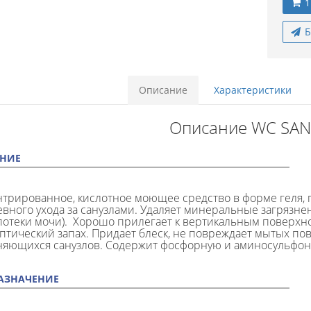
1
Б
Описание
Характеристики
Описание WC SANI
НИЕ
трированное, кислотное моющее средство в форме геля, 
вного ухода за санузлами. Удаляет минеральные загрязнен
потеки мочи). Хорошо прилегает к вертикальным поверхно
птический запах. Придает блеск, не повреждает мытых пов
няющихся санузлов. Содержит фосфорную и аминосульфон
АЗНАЧЕНИЕ