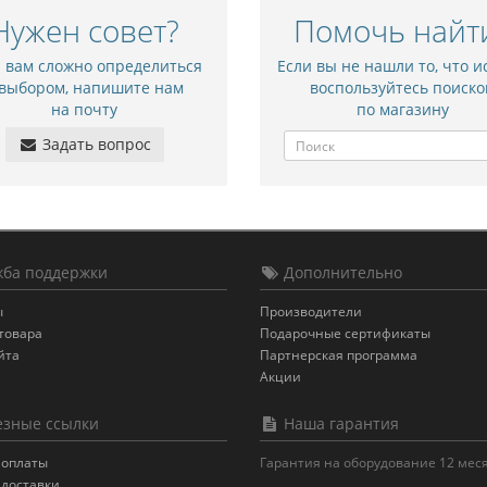
Нужен совет?
Помочь найт
и вам сложно определиться
Если вы не нашли то, что и
 выбором, напишите нам
воспользуйтесь поиско
на почту
по магазину
Задать вопрос
ба поддержки
Дополнительно
ы
Производители
товара
Подарочные сертификаты
йта
Партнерская программа
Акции
зные ссылки
Наша гарантия
 оплаты
Гарантия на оборудование 12 мес
 доставки