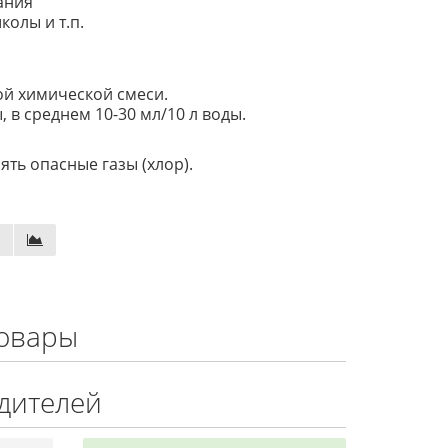
ания
олы и т.п.
ой химической смеси.
в среднем 10-30 мл/10 л воды.
ть опасные газы (хлор).
овары
дителей