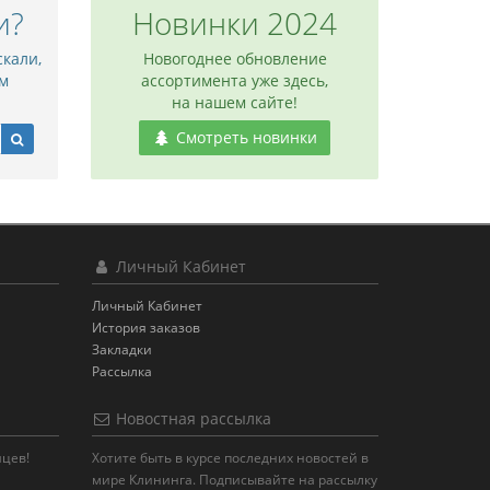
и?
Новинки 2024
скали,
Новогоднее обновление
м
ассортимента уже здесь,
на нашем сайте!
Смотреть новинки
Личный Кабинет
Личный Кабинет
История заказов
Закладки
Рассылка
Новостная рассылка
яцев!
Хотите быть в курсе последних новостей в
мире Клининга. Подписывайте на рассылку