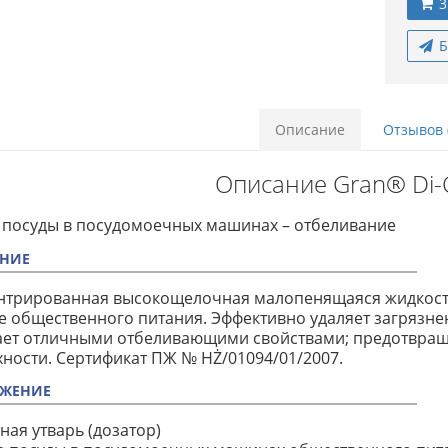
3
Б
Описание
Отзывов 
Описание Gran® Di-
 посуды в посудомоечных машинах – отбеливание
НИЕ
нтрированная высокощелочная малопенящаяся жидкость
е общественного питания. Эффективно удаляет загрязне
ает отличными отбеливающими свойствами; предотвраща
ности. Сертификат ПЖ № HŻ/01094/01/2007.
ЖЕНИЕ
нная утварь (дозатор)