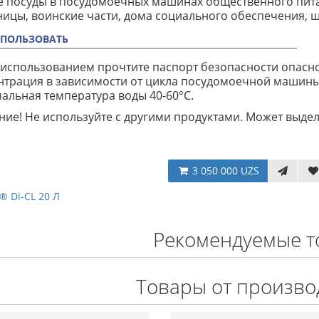
е посуды в посудомоечных машинах общественного пит
ницы, воинские части, дома социального обеспечения, шк
СПОЛЬЗОВАТЬ
использованием прочтите паспорт безопасности опасн
трация в зависимости от цикла посудомоечной машины, 
льная температура воды 40-60°С.
ие! Не используйте с другими продуктами. Может выделя
3 050 000 UZS
® Di-CL 20 Л
Рекомендуемые т
Товары от произво