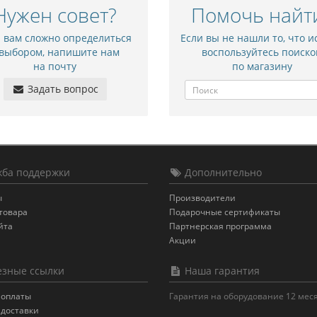
Нужен совет?
Помочь найт
и вам сложно определиться
Если вы не нашли то, что и
 выбором, напишите нам
воспользуйтесь поиско
на почту
по магазину
Задать вопрос
ба поддержки
Дополнительно
ы
Производители
товара
Подарочные сертификаты
йта
Партнерская программа
Акции
зные ссылки
Наша гарантия
 оплаты
Гарантия на оборудование 12 мес
 доставки