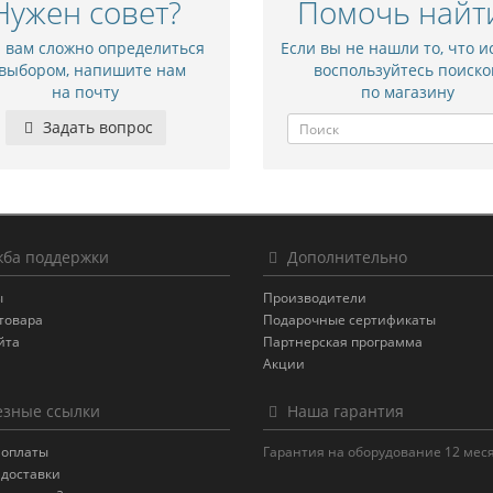
Нужен совет?
Помочь найт
и вам сложно определиться
Если вы не нашли то, что и
 выбором, напишите нам
воспользуйтесь поиско
на почту
по магазину
Задать вопрос
ба поддержки
Дополнительно
ы
Производители
товара
Подарочные сертификаты
йта
Партнерская программа
Акции
зные ссылки
Наша гарантия
 оплаты
Гарантия на оборудование 12 мес
 доставки