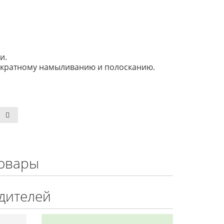
и.
рехкратному намыливанию и полосканию.
овары
дителей