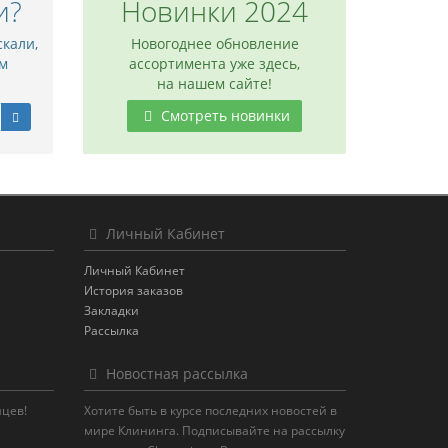
и?
Новинки 2024
скали,
Новогоднее обновление
м
ассортимента уже здесь,
на нашем сайте!
Смотреть новинки
Личный Кабинет
Личный Кабинет
История заказов
Закладки
Рассылка
Новостная рассылка
яцев!
Хотите быть в курсе последних новостей в
мире Клининга. Подписывайте на рассылку