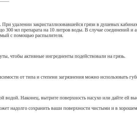
 При удалении закристаллизовавшейся грязи в душевых кабинах 
 до 300 мл препарата на 10 литров воды. В случае соединений и
симый с помощью распылителя.
уты, чтобы активные ингредиенты подействовали на грязь.
имости от типа и степени загрязнения можно использовать губк
й водой. Наконец, вытрите поверхность насухо или дайте ей вы
ожет надолго сохранить ваши поверхности чистыми и в хорошем