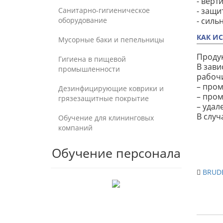
- верт
Санитарно-гигиеническое
- защи
оборудование
- силь
КАК И
Мусорные баки и пепельницы
Продук
Гигиена в пищевой
В зави
промышленности
рабочи
– пром
Дезинфицирующие коврики и
– пром
грязезащитные покрытие
– удал
В случ
Обучение для клининговых
компаний
Обучение персонала
BRUDE