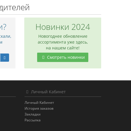
дителей
и?
Новинки 2024
скали,
Новогоднее обновление
м
ассортимента уже здесь,
на нашем сайте!
Смотреть новинки
Личный Кабинет
Личный Кабинет
История заказов
Закладки
Рассылка