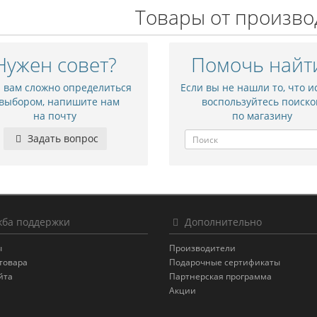
Товары от произво
Нужен совет?
Помочь найт
и вам сложно определиться
Если вы не нашли то, что и
 выбором, напишите нам
воспользуйтесь поиско
на почту
по магазину
Задать вопрос
ба поддержки
Дополнительно
ы
Производители
товара
Подарочные сертификаты
йта
Партнерская программа
Акции