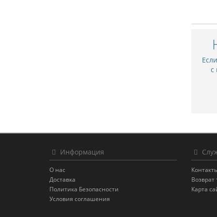
Есл
с
Информация
Служ
О нас
Контакт
Доставка
Возврат 
Политика Безопасности
Карта са
Условия соглашения