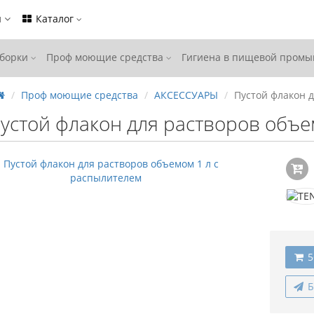
ы
Каталог
уборки
Проф моющие средства
Гигиена в пищевой пром
Проф моющие средства
АКСЕССУАРЫ
Пустой флакон 
устой флакон для растворов объе
5
Б