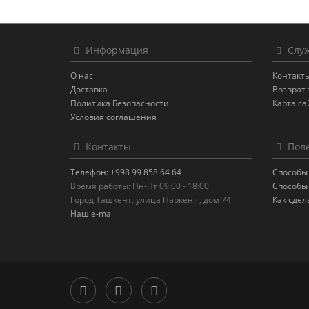
Информация
Служ
О нас
Контакт
Доставка
Возврат 
Политика Безопасности
Карта са
Условия соглашения
Контакты
Поле
Телефон: +998 99 858 64 64
Способы
Время работы: Пн-Пт 09:00 - 18:00
Способы
Город Ташкент, улица Паркент , дом 74
Как сдел
Наш e-mail