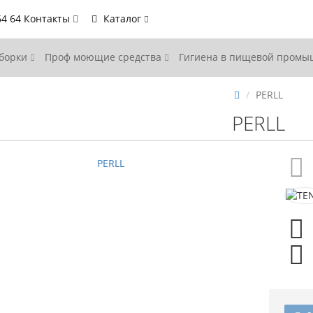
64 64
Контакты
Каталог
уборки
Проф моющие средства
Гигиена в пищевой пром
PERLL
PERLL