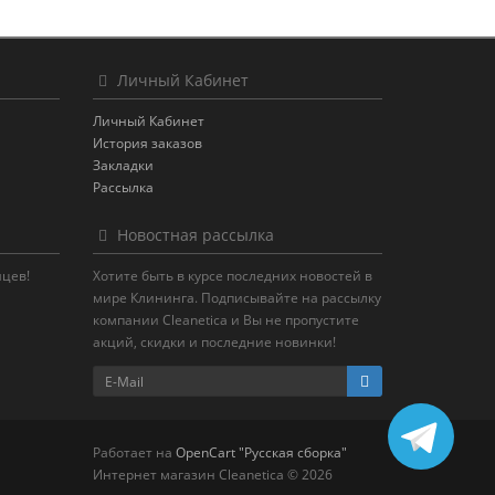
Личный Кабинет
Личный Кабинет
История заказов
Закладки
Рассылка
Новостная рассылка
яцев!
Хотите быть в курсе последних новостей в
мире Клининга. Подписывайте на рассылку
компании Cleanetica и Вы не пропустите
акций, скидки и последние новинки!
Работает на
OpenCart "Русская сборка"
Интернет магазин Cleanetica © 2026