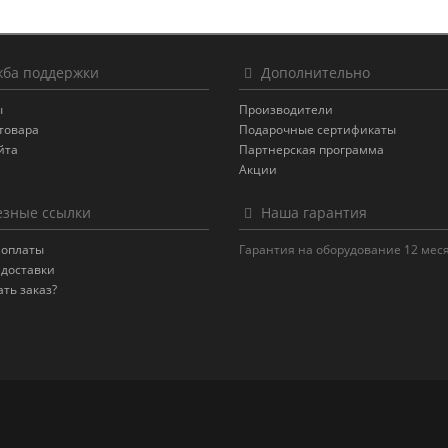
ба поддержки
Дополнительно
ы
Производители
товара
Подарочные сертификаты
йта
Партнерская программа
Акции
зные ссылки
Наша гарантия
 оплаты
Гарантия на оборудование 12 мес
 доставки
ать заказ?