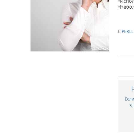
•Испол
•Небол
PERLL
Есл
с