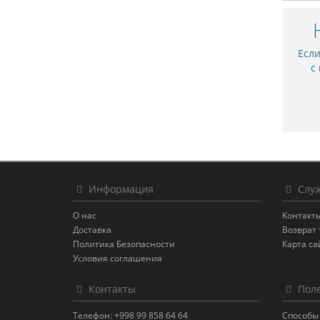
Есл
с
Информация
Служ
О нас
Контакт
Доставка
Возврат 
Политика Безопасности
Карта са
Условия соглашения
Контакты
Поле
Телефон: +998 99 858 64 64
Способы