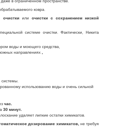
даже в ограниченном пространстве.
 обрабатываемого ковра.
й очистки
или
очистки с сохранением низкой
ециальной системе очистки. Фактически, Никита
ром воды и моющего средства,
ложных направлениях
,
 системы.
рованному использованию воды и очень сильной
ез
час.
за
30 минут.
олоскание удаляет липкие остатки химикатов.
томатическое дозирование химикатов,
не требуя