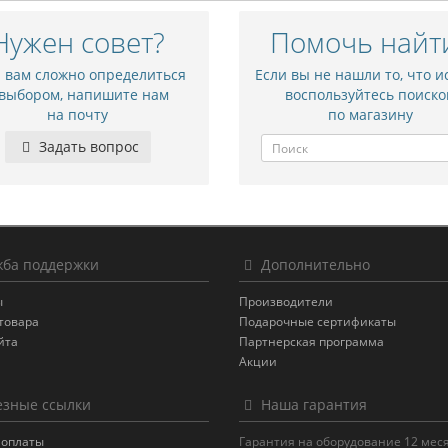
Нужен совет?
Помочь найт
и вам сложно определиться
Если вы не нашли то, что и
 выбором, напишите нам
воспользуйтесь поиско
на почту
по магазину
Задать вопрос
ба поддержки
Дополнительно
ы
Производители
товара
Подарочные сертификаты
йта
Партнерская программа
Акции
зные ссылки
Наша гарантия
 оплаты
Гарантия на оборудование 12 мес