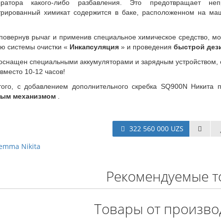
ратора какого-либо разбавления. Это предотвращает неп
трированный химикат содержится в баке, расположенном на маш
повернув рычаг и применив специальное химическое средство, мож
ю системы очистки «
Инкапсуляция
» и проведения
быстрой дез
оснащен специальными аккумуляторами и зарядным устройством,
 вместо 10-12 часов!
того, с добавлением дополнительного скребка SQ900N Никита
ым механизмом
.
322 560 000 UZS
emma Nikita
Рекомендуемые т
Товары от произво