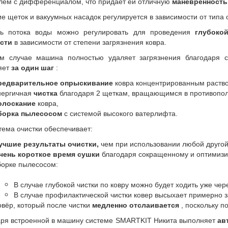
лем с дифференциалом, что придает ей отличную
маневренность
е щеток и вакуумных насадок регулируется в зависимости от типа
ть потока воды можно регулировать для проведения
глубоко
сти
в зависимости от степени загрязнения ковра.
м случае машина полностью удаляет загрязнения благодаря сп
яет
за один шаг
:
редварительное опрыскивание
ковра концентрированным раство
нергичная
чистка
благодаря 2 щеткам, вращающимся в противопо
олоскание
ковра,
борка пылесосом
с системой высокого ватерлифта.
тема очистки обеспечивает:
учшие результаты очистки,
чем при использовании любой другой
чень короткое время сушки
благодаря сокращенному и оптимизи
борке пылесосом:
В случае глубокой чистки по ковру можно будет ходить уже чер
В случае профилактической чистки ковер высыхает примерно 
овёр, который после чистки
медленно отслаивается
, поскольку п
ря встроенной в машину системе SMARTKIT Никита выполняет
ав