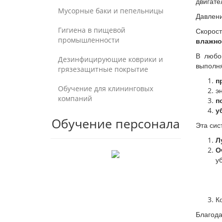
двигате
Мусорные баки и пепельницы
Давлени
Гигиена в пищевой
Скорос
промышленности
влажно
В любо
Дезинфицирующие коврики и
выполн
грязезащитные покрытие
п
Обучение для клининговых
э
компаний
п
у
Обучение персонала
Эта сис
Л
О
у
К
Благода