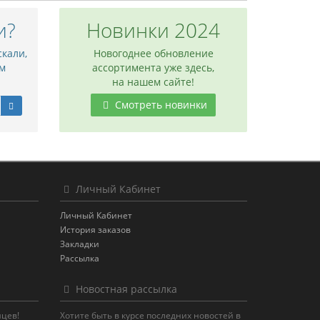
и?
Новинки 2024
скали,
Новогоднее обновление
м
ассортимента уже здесь,
на нашем сайте!
Смотреть новинки
Личный Кабинет
Личный Кабинет
История заказов
Закладки
Рассылка
Новостная рассылка
яцев!
Хотите быть в курсе последних новостей в