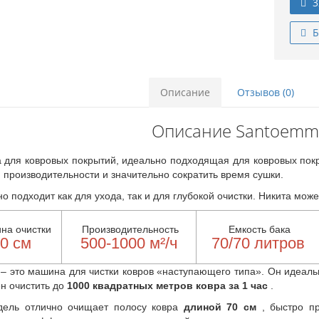
3
Б
Описание
Отзывов (0)
Описание Santoemma
для ковровых покрытий, идеально подходящая для ковровых пок
 производительности и значительно сократить время сушки.
о подходит как для ухода, так и для глубокой очистки. Никита м
на очистки
Производительность
Емкость бака
0 см
500-1000 м²/ч
70/70 литров
– это машина для чистки ковров «наступающего типа». Он идеаль
н очистить до
1000 квадратных метров ковра за 1 час
.
дель отлично очищает полосу ковра
длиной 70 см
, быстро п