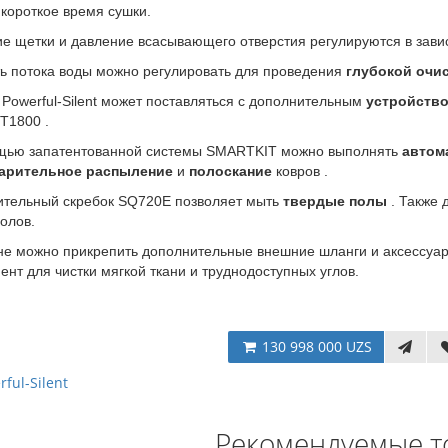
 короткое время сушки.
е щетки и давление всасывающего отверстия регулируются в зави
ь потока воды можно регулировать для проведения
глубокой очи
Powerful-Silent может поставляться с дополнительным
устройство
T1800 .
щью запатентованной системы SMARTKIT можно выполнять
автом
варительное распыление
и
полоскание
ковров .
тельный скребок SQ720E позволяет мыть
твердые полы
. Также 
олов.
е можно прикрепить дополнительные внешние шланги и аксессуары
ент для чистки мягкой ткани и труднодоступных углов.
130 998 000 UZS
ful-Silent
Рекомендуемые т