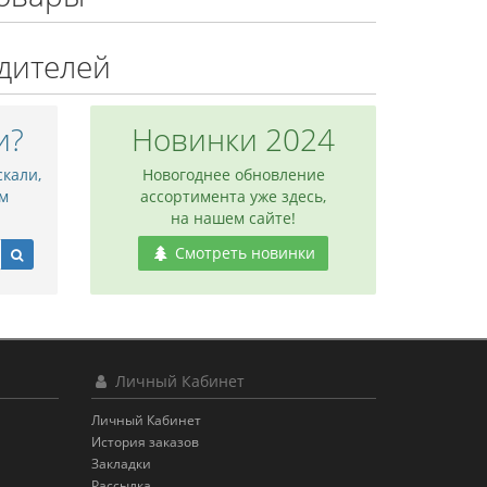
дителей
и?
Новинки 2024
скали,
Новогоднее обновление
м
ассортимента уже здесь,
на нашем сайте!
Смотреть новинки
Личный Кабинет
Личный Кабинет
История заказов
Закладки
Рассылка