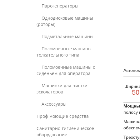
Парогенераторы
Однодисковые машины
(роторы)
Подметальные машины
Поломоечные машины
толкательного типа
Поломоечные машины с
Автоном
сиденьем для оператора
Машинки для чистки
Ширина
50
эсколаторов
Аксессуары
Мощны
полосу 
Проф моющие средства
Машина
Санитарно-гигиеническое
обеспеч
оборудование
Трехсту