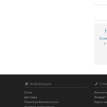
Есл
с
Информация
Служ
О нас
Контакт
Доставка
Возврат 
Политика Безопасности
Карта са
Условия соглашения