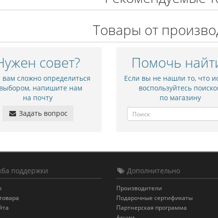
Товары от произво
Нужен совет?
Помочь найт
и вам сложно определиться
Если вы не нашли то, что и
 выбором, напишите нам
воспользуйтесь поиско
на почту
по магазину
Задать вопрос
ба поддержки
Дополнительно
ы
Производители
товара
Подарочные сертификаты
йта
Партнерская программа
Акции