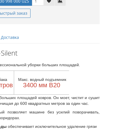
30 998 000 UZS
ыстрый заказ
Доставка
Silent
ессиональной уборки больших площадей.
бака
Макс. водный подъемник
итров
3400 мм В20
больших площадей ковров. Он моет, чистит и сушит
очищая до 600 квадратных метров за один час.
й позволяет машине без усилий поворачивать,
коридорах.
оды
обеспечивает исключительное удаление грязи