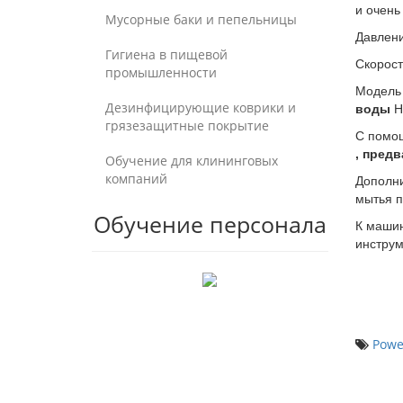
и очень
Мусорные баки и пепельницы
Давлени
Гигиена в пищевой
Скорост
промышленности
Модель 
Дезинфицирующие коврики и
воды
H
грязезащитные покрытие
С помо
, пред
Обучение для клининговых
компаний
Дополни
мытья п
Обучение персонала
К машин
инструм
Power