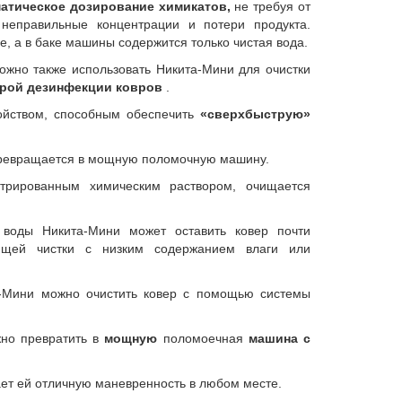
атическое дозирование химикатов,
не требуя от
 неправильные концентрации и потери продукта.
, а в баке машины содержится только чистая вода.
ожно также использовать Никита-Мини для очистки
рой дезинфекции ковров
.
ойством, способным обеспечить
«сверхбыструю»
 превращается в мощную поломочную машину.
трированным химическим раствором, очищается
м воды Никита-Мини может оставить ковер почти
ющей чистки с низким содержанием влаги или
а-Мини можно очистить ковер с помощью системы
жно превратить в
мощную
поломоечная
машина с
т ей отличную маневренность в любом месте.