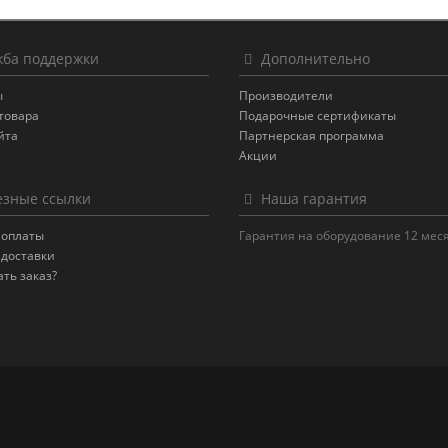
ба поддержки
Дополнительно
ы
Производители
товара
Подарочные сертификаты
йта
Партнерская программа
Акции
зные ссылки
Наша гарантия
 оплаты
Гарантия на оборудование 12 мес
 доставки
ать заказ?