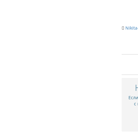
Nikita
Есл
с