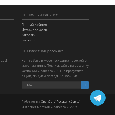
Личный Кабинет
Личный Кабинет
История заказов
Закладки
Рассылка
Новостная рассылка
яцев!
Хотите быть в курсе последних новостей в
мире Клининга. Подписывайте на рассылку
компании Cleanetica и Вы не пропустите
акций, скидки и последние новинки!
Работает на
OpenCart "Русская сборка"
Интернет магазин Cleanetica © 2026