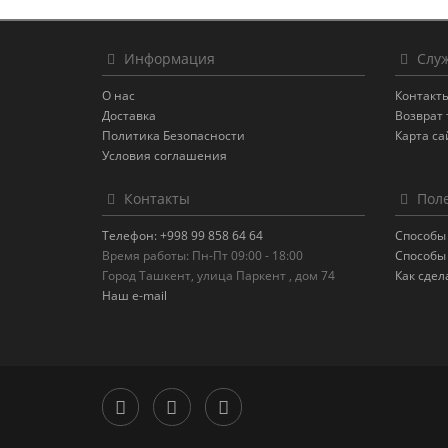
Информация
Служ
О нас
Контакт
Доставка
Возврат 
Политика Безопасности
Карта са
Условия соглашения
Контакты
Поле
Телефон: +998 99 858 64 64
Способы
Время работы: Пн-Пт 09:00 - 18:00
Способы
Город Ташкент, улица Паркент , дом 74
Как сдел
Наш e-mail