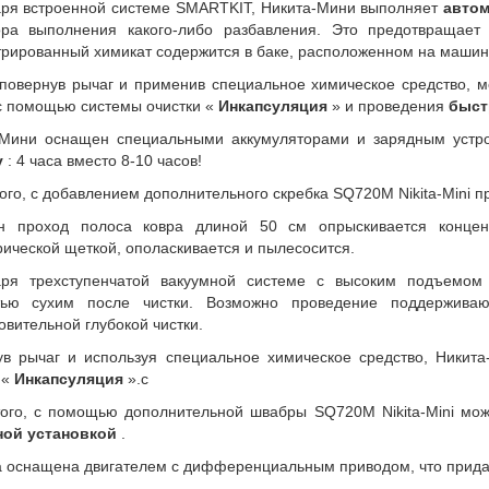
аря встроенной системе SMARTKIT, Никита-Мини выполняет
автом
ора выполнения какого-либо разбавления. Это предотвращает
рированный химикат содержится в баке, расположенном на машине
повернув рычаг и применив специальное химическое средство, м
с помощью системы очистки «
Инкапсуляция
» и проведения
быст
-Мини оснащен специальными аккумуляторами и зарядным устр
у
: 4 часа вместо 8-10 часов!
ого, с добавлением дополнительного скребка SQ720M Nikita-Mini
н проход полоса ковра длиной 50 см опрыскивается концен
ической щеткой, ополаскивается и пылесосится.
аря трехступенчатой ​​вакуумной системе с высоким подъемо
тью сухим после чистки. Возможно проведение поддержива
овительной глубокой чистки.
ув рычаг и используя специальное химическое средство, Никит
 «
Инкапсуляция
».с
ого, с помощью дополнительной швабры SQ720M Nikita-Mini мо
ной установкой
.
оснащена двигателем с дифференциальным приводом, что придае