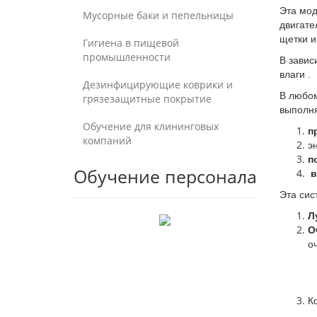
Эта мод
Мусорные баки и пепельницы
двигате
щетки и
Гигиена в пищевой
промышленности
В завис
влаги .
Дезинфицирующие коврики и
В любом
грязезащитные покрытие
выполн
Обучение для клининговых
п
компаний
э
п
Обучение персонала
в
Эта сис
Л
О
о
К