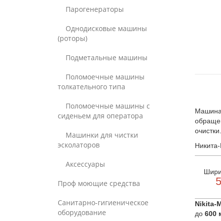
Парогенераторы
Однодисковые машины
(роторы)
Подметальные машины
Поломоечные машины
толкательного типа
Поломоечные машины с
Машина 
сиденьем для оператора
обращен
очистки
Машинки для чистки
эсколаторов
Никита-
Аксессуары
Шири
5
Проф моющие средства
Санитарно-гигиеническое
Nikita-M
оборудование
до
600 