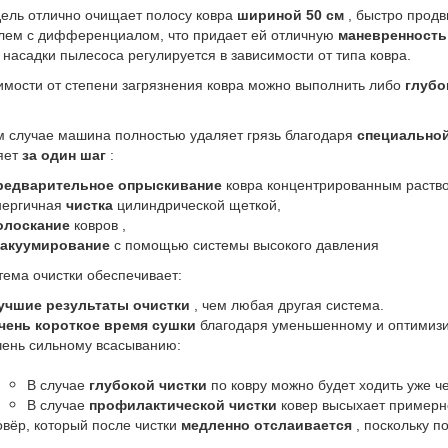
ель отлично очищает полосу ковра
шириной 50 см
, быстро прод
лем с дифференциалом, что придает ей отличную
маневренность
 насадки пылесоса регулируется в зависимости от типа ковра.
имости от степени загрязнения ковра можно выполнить либо
глубо
 случае машина полностью удаляет грязь благодаря
специальной
яет
за один шаг
:
редварительное опрыскивание
ковра концентрированным раство
нергичная
чистка
цилиндрической щеткой,
олоскание
ковров ,
акуумирование
с помощью системы высокого давления
тема очистки обеспечивает:
учшие результаты очистки
, чем любая другая система.
чень короткое время сушки
благодаря уменьшенному и оптимиз
чень сильному всасыванию:
В случае
глубокой чистки
по ковру можно будет ходить уже че
В случае
профилактической чистки
ковер высыхает примерно
овёр, который после чистки
медленно отслаивается
, поскольку п