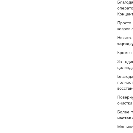
Благод
операт
Концент
Просто 
ковров 
Никита
зарядк
Кроме т
За оди
цилиндр
Благод
полнос
восстан
Поверн
очистки
Более т
настав
Машина 