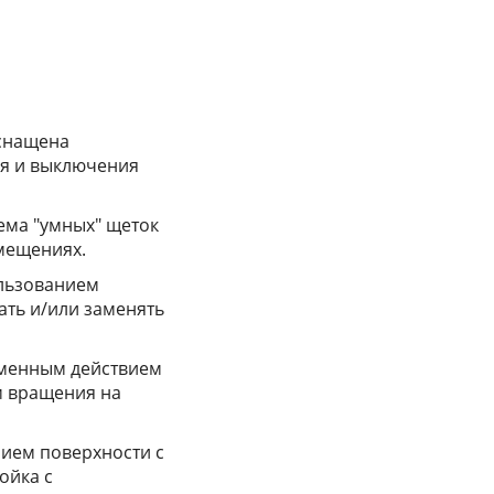
снащена
ия и выключения
ема "умных" щеток
омещениях.
ользованием
ать и/или заменять
менным действием
 вращения на
нием поверхности с
ойка с