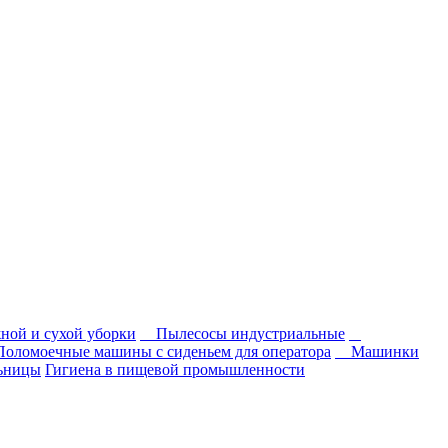
ной и сухой уборки
Пылесосы индустриальные
Поломоечные машины с сиденьем для оператора
Машинки
льницы
Гигиена в пищевой промышленности