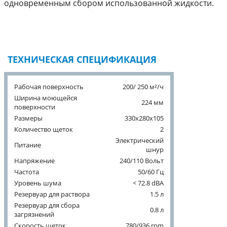
одновременным сбором использованной жидкости.
ТЕХНИЧЕСКАЯ СПЕЦИФИКАЦИЯ
Рабочая поверхность
200/ 250 м²/ч
Ширина моющейся
224 мм
поверхности
Размеры
330x280x105
Количество щеток
2
Электрический
Питание
шнур
Напряжение
240/110 Вольт
Частота
50/60 Гц
Уровень шума
< 72.8 dBA
Резервуар для раствора
1.5 л
Резервуар для сбора
0.8 л
загрязнений
Скорость щеток
780/936 rpm