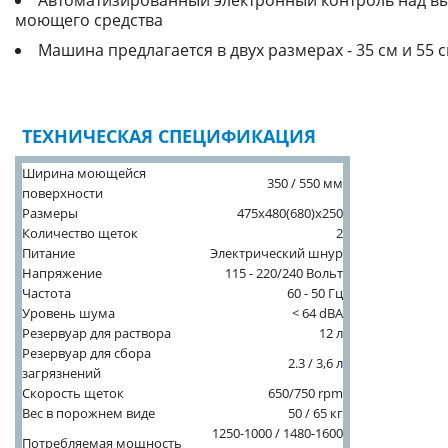
Автоматизированный электронный контроль над в
моющего средства
Машина предлагается в двух размерах - 35 см и 55 с
ТЕХНИЧЕСКАЯ СПЕЦИФИКАЦИЯ
Ширина моющейся
350 / 550 мм
поверхности
Размеры
475x480(680)x250
Количество щеток
2
Питание
Электрический шнур
Напряжение
115 - 220/240 Вольт
Частота
60 - 50 Гц
Уровень шума
< 64 dBA
Резервуар для раствора
12 л
Резервуар для сбора
2.3 / 3,6 л
загрязнений
Скорость щеток
650/750 rpm
Вес в порожнем виде
50 / 65 кг
1250-1000 / 1480-1600
Потребляемая мощность