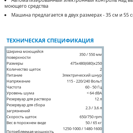
Автоматизированный электронный контроль над в
моющего средства
Машина предлагается в двух размерах - 35 см и 55 с
ТЕХНИЧЕСКАЯ СПЕЦИФИКАЦИЯ
Ширина моющейся
350 / 550 мм
поверхности
Размеры
475x480(680)x250
Количество щеток
2
Питание
Электрический шнур
Напряжение
115 - 220/240 Вольт
Частота
60 - 50 Гц
Уровень шума
< 64 dBA
Резервуар для раствора
12 л
Резервуар для сбора
2.3 / 3,6 л
загрязнений
Скорость щеток
650/750 rpm
Вес в порожнем виде
50 / 65 кг
1250-1000 / 1480-1600
Потребляемая мощность