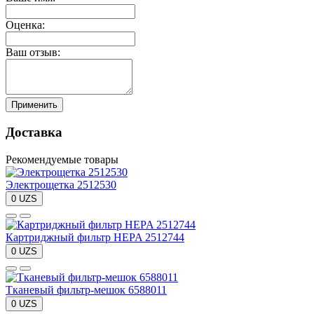
Оценка:
Ваш отзыв:
Применить
Доставка
Рекомендуемые товары
Электрощетка 2512530
0 UZS
Картриджный фильтр HEPA 2512744
0 UZS
Тканевый фильтр-мешок 6588011
0 UZS