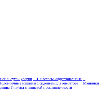
ной и сухой уборки
Пылесосы индустриальные
Поломоечные машины с сиденьем для оператора
Машинки
льницы
Гигиена в пищевой промышленности