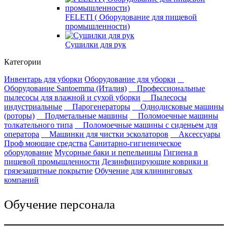
FELETI ( Оборудование для пищевой
промышленности)
Сушилки для рук
Категории
Инвентарь для уборки
Оборудование для уборки
Оборудование Santoemma (Италия)
Профессиональные
пылесосы для влажной и сухой уборки
Пылесосы
индустриальные
Парогенераторы
Однодисковые машины
(роторы)
Подметальные машины
Поломоечные машины
толкательного типа
Поломоечные машины с сиденьем для
оператора
Машинки для чистки эсколаторов
Аксессуары
Проф моющие средства
Санитарно-гигиеническое
оборудование
Мусорные баки и пепельницы
Гигиена в
пищевой промышленности
Дезинфицирующие коврики и
грязезащитные покрытие
Обучение для клининговых
компаний
Обучение персонала