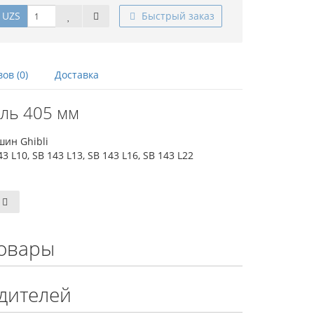
 UZS
Быстрый заказ
ов (0)
Доставка
ль 405 мм
шин Ghibli
10, SB 143 L13, SB 143 L16, SB 143 L22
овары
дителей