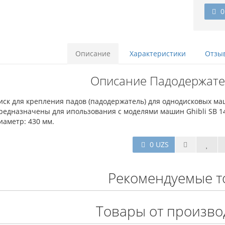
0
Описание
Характеристики
Отзыв
Описание Падодержате
иск для крепления падов (падодержатель) для однодисковых ма
редназначены для ипользования с моделями машин Ghibli SB 143 L
иаметр: 430 мм.
0 UZS
Рекомендуемые т
Товары от произво