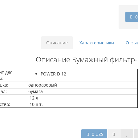
0
Описание
Характеристики
Отзыв
Описание Бумажный фильтр
ит для
POWER D 12
й:
шка:
одноразовый
ал:
бумага
12 л
ство:
10 шт.
0 UZS