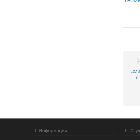
HOME 
Есл
с
Информация
Служ