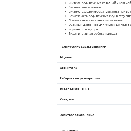
Система подключения холодной и горячей
Система «антипаника»
Система разблокировки турникета при вы
Возможность подключения к существующей
Право- и левостороннее исполнение
Съемный диспенсер для бумажных полот
Корзина для мусора
Тихая и плавная работа трипода
Технические характеристики
Модель
Артикул №
Габаритные размеры, мм
Водоподключение
Слив, мм
Электроподключение
Тип защиты