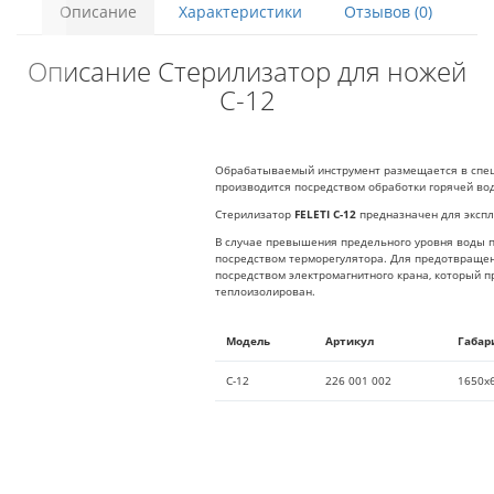
Описание
Характеристики
Отзывов (0)
Описание Стерилизатор для ножей
С-12
Обрабатываемый инструмент размещается в спец
производится посредством обработки горячей вод
Стерилизатор
FELETI С-12
предназначен для экспл
В случае превышения предельного уровня воды п
посредством терморегулятора. Для предотвращен
посредством электромагнитного крана, который п
теплоизолирован.
Модель
Артикул
Габар
С-12
226 001 002
1650х