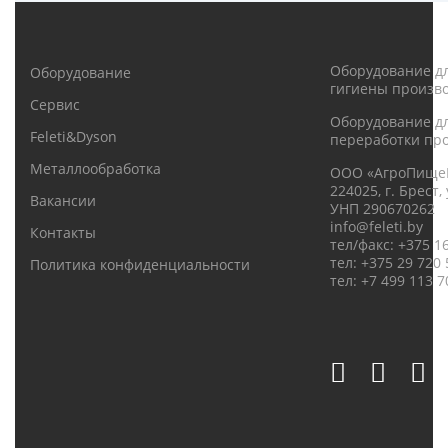
Оборудование д
Оборудование
гигиены произв
Сервис
Оборудование дл
Feleti&Dyson
переработки про
Металлообработка
ООО «АгроПище
224025, г. Брест,
Вакансии
УНП 290670262
info@feleti.by
Контакты
тел/факс: +375 1
тел: +375 29 720 
Политика конфиденциальности
тел: +7 499 113 7