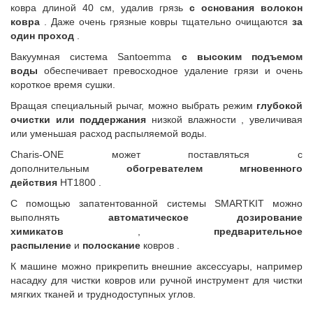
ковра длиной 40 см, удалив грязь
с основания волокон
ковра
. Даже очень грязные ковры тщательно очищаются
за
один проход
.
Вакуумная система Santoemma
с высоким подъемом
воды
обеспечивает превосходное удаление грязи и очень
короткое время сушки.
Вращая специальный рычаг, можно выбрать режим
глубокой
очистки или поддержания
низкой влажности , увеличивая
или уменьшая расход распыляемой воды.
Charis-ONE может поставляться с
дополнительным
обогревателем мгновенного
действия
HT1800 .
С помощью запатентованной системы SMARTKIT можно
выполнять
автоматическое дозирование
химикатов
,
предварительное
распыление
и
полоскание
ковров .
К машине можно прикрепить внешние аксессуары, например
насадку для чистки ковров или ручной инструмент для чистки
мягких тканей и труднодоступных углов.