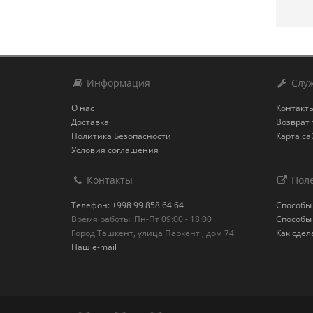
Информация
Служ
О нас
Контакт
Доставка
Возврат 
Политика Безопасности
Карта са
Условия соглашения
Контакты
Поле
Телефон: +998 99 858 64 64
Способы
Время работы: Пн-Пт 09:00 - 18:00
Способы
Город Ташкент, улица Паркент , дом 74
Как сдел
Наш e-mail