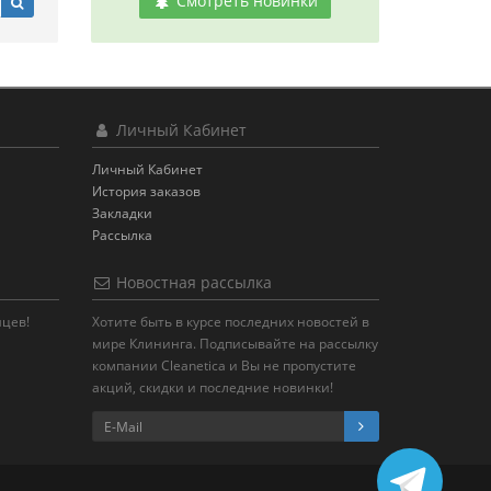
Смотреть новинки
Личный Кабинет
Личный Кабинет
История заказов
Закладки
Рассылка
Новостная рассылка
яцев!
Хотите быть в курсе последних новостей в
мире Клининга. Подписывайте на рассылку
компании Cleanetica и Вы не пропустите
акций, скидки и последние новинки!