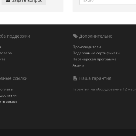
Задать вопрос
ба поддержки
Дополнительно
ы
Производители
товара
Подарочные сертификаты
йта
Партнерская программа
Акции
зные ссылки
Наша гарантия
 оплаты
Гарантия на оборудование 12 мес
 доставки
ать заказ?