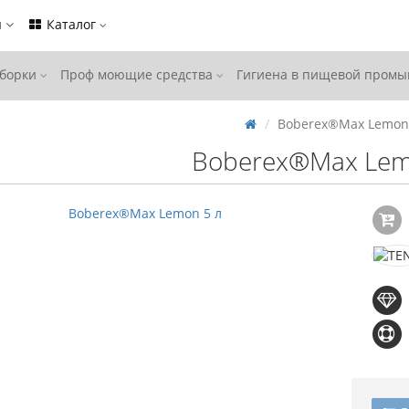
ы
Каталог
уборки
Проф моющие средства
Гигиена в пищевой пром
Boberex®Max Lemon
Boberex®Max Lem