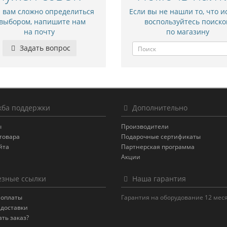
и вам сложно определиться
Если вы не нашли то, что и
 выбором, напишите нам
воспользуйтесь поиско
на почту
по магазину
Задать вопрос
ба поддержки
Дополнительно
ы
Производители
товара
Подарочные сертификаты
йта
Партнерская программа
Акции
зные ссылки
Наша гарантия
 оплаты
Гарантия на оборудование 12 мес
 доставки
ать заказ?