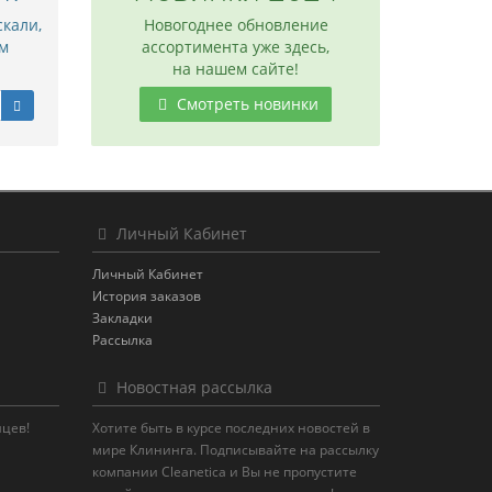
скали,
Новогоднее обновление
м
ассортимента уже здесь,
на нашем сайте!
Смотреть новинки
Личный Кабинет
Личный Кабинет
История заказов
Закладки
Рассылка
Новостная рассылка
яцев!
Хотите быть в курсе последних новостей в
мире Клининга. Подписывайте на рассылку
компании Cleanetica и Вы не пропустите