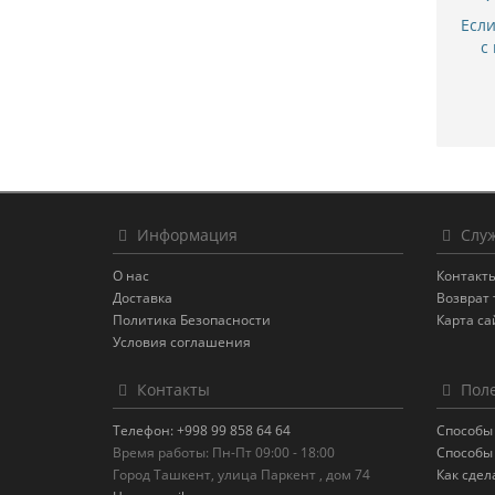
Есл
с
Информация
Служ
О нас
Контакт
Доставка
Возврат 
Политика Безопасности
Карта са
Условия соглашения
Контакты
Поле
Телефон: +998 99 858 64 64
Способы
Время работы: Пн-Пт 09:00 - 18:00
Способы
Город Ташкент, улица Паркент , дом 74
Как сдел