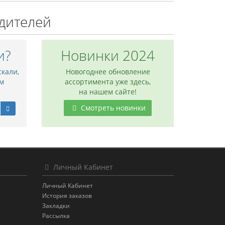
дителей
и?
Новинки 2024
скали,
Новогоднее обновление
м
ассортимента уже здесь,
на нашем сайте!
Смотреть новинки
Личный Кабинет
Личный Кабинет
История заказов
Закладки
Рассылка