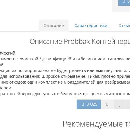
0
Описание
Характеристики
Отзыв
Описание Probbax Контейнеры
ический:
имость с очисткой / дезинфекцией и отбеливанием в автоклав
й:
укция из полипропилена не будет ржаветь или вмятину, чип ил
 для использования: Широкое открывание. Тихая, плотно прил
ние отходов: один комплект из 6 разделителей для разбрасыва
нером
ера контейнеров, доступных в белом цвете, с цветными крышк
0 UZS
Рекомендуемые т