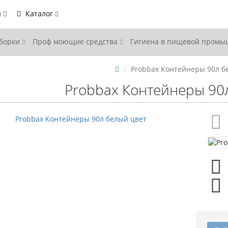
ы
Каталог
уборки
Проф моющие средства
Гигиена в пищевой пром
Probbax Контейнеры 90л б
Probbax Контейнеры 90