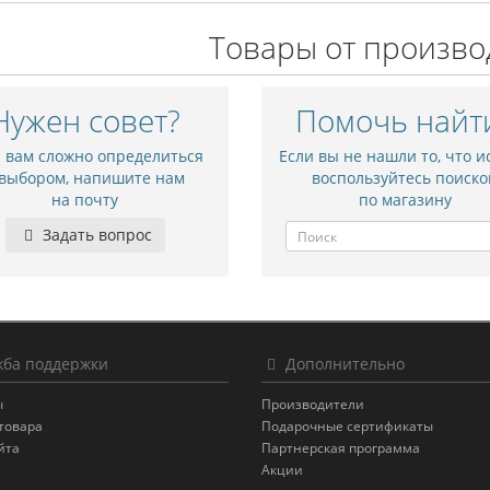
Товары от произво
Нужен совет?
Помочь найт
и вам сложно определиться
Если вы не нашли то, что и
 выбором, напишите нам
воспользуйтесь поиско
на почту
по магазину
Задать вопрос
ба поддержки
Дополнительно
ы
Производители
товара
Подарочные сертификаты
йта
Партнерская программа
Акции