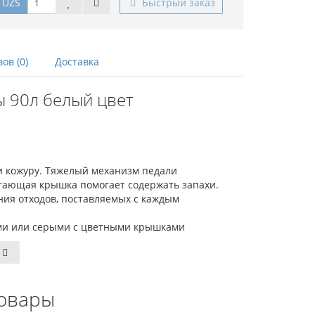
 UZS
Быстрый заказ
ов (0)
Доставка
 90л белый цвет
е
и кожуру. Тяжелый механизм педали
егающая крышка помогает содержать запахи.
ния отходов, поставляемых с каждым
ами или серыми с цветными крышками
овары