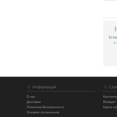
Есл
с
Информация
Служ
О нас
Контакт
Доставка
Возврат 
Политика Безопасности
Карта са
Условия соглашения