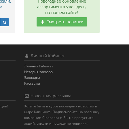
скали,
Новогоднее обновление
м
ассортимента уже здесь,
на нашем сайте!
Смотреть новинки
Личный Кабинет
Личный Кабинет
История заказов
Закладки
Рассылка
Новостная рассылка
яцев!
Хотите быть в курсе последних новостей в
мире Клининга. Подписывайте на рассылку
компании Cleanetica и Вы не пропустите
акций, скидки и последние новинки!