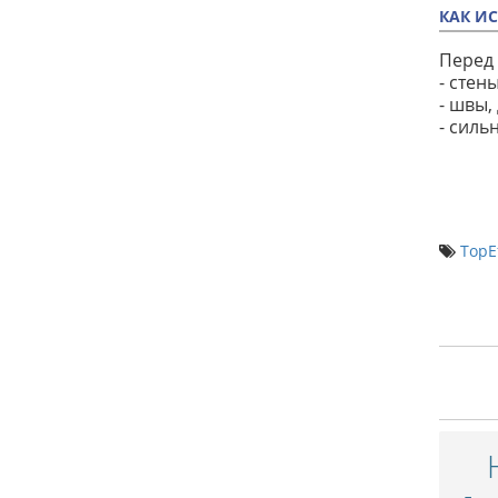
КАК И
Перед 
- стен
- швы,
- силь
TopE