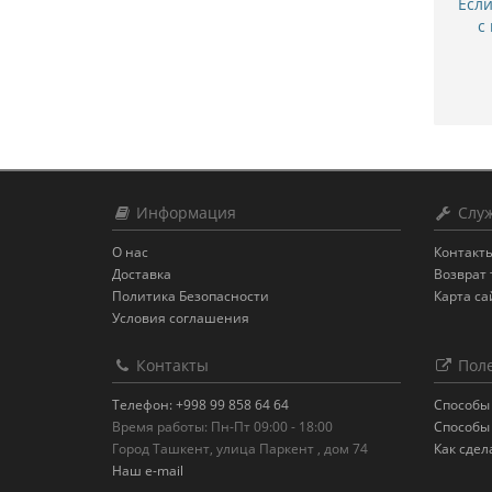
Есл
с
Информация
Служ
О нас
Контакт
Доставка
Возврат 
Политика Безопасности
Карта са
Условия соглашения
Контакты
Поле
Телефон: +998 99 858 64 64
Способы
Время работы: Пн-Пт 09:00 - 18:00
Способы
Город Ташкент, улица Паркент , дом 74
Как сдел
Наш e-mail