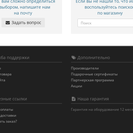
и вам сложно определиться
Если вы не нашли то, что и
 выбором, напишите нам
воспользуйтесь поиско
на почту
по магазину
Задать вопрос
ба поддержки
Дополнительно
ы
Производители
товара
Подарочные сертификаты
йта
Партнерская программа
Акции
зные ссылки
Наша гарантия
 оплаты
Гарантия на оборудование 12 мес
 доставки
ать заказ?