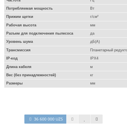
Частота
Гц
Потребляемая мощность
Вт
Прижим щетки
г/см²
Рабочая высота
мм
Разъем для подключения пылесоса
да
Уровень шума
дБ(А)
Трансмиссия
Планетарный редукт
IP-код
IPX4
Длина кабеля
м
Вес (без принадлежностей)
кг
Размеры
мм
36 600 000 UZS