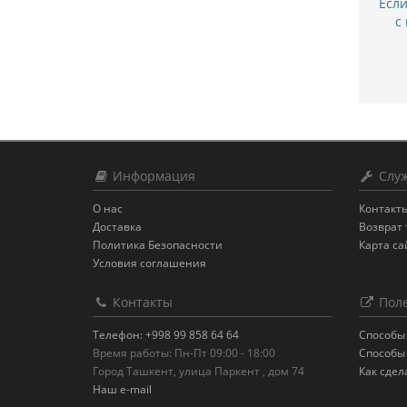
Есл
с
Информация
Служ
О нас
Контакт
Доставка
Возврат 
Политика Безопасности
Карта са
Условия соглашения
Контакты
Поле
Телефон: +998 99 858 64 64
Способы
Время работы: Пн-Пт 09:00 - 18:00
Способы
Город Ташкент, улица Паркент , дом 74
Как сдел
Наш e-mail