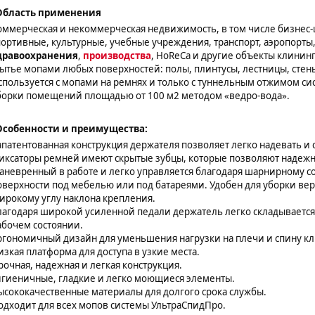
Область применения
оммерческая и некоммерческая недвижимость, в том числе бизнес-
портивные, культурные, учебные учреждения, транспорт, аэропорты
дравоохранения
,
производства
, HoReCa и другие объекты клининг
ытье мопами любых поверхностей: полы, плинтусы, лестницы, стены
спользуется с мопами на ремнях и только с туннельным отжимом с
борки помещений площадью от 100 м2 методом «ведро-вода».
Особенности и преимущества:
апатентованная конструкция держателя позволяет легко надевать 
иксаторы ремней имеют скрытые зубцы, которые позволяют надежн
аневренный в работе и легко управляется благодаря шарнирному 
оверхности под мебелью или под батареями. Удобен для уборки вер
ирокому углу наклона крепления.
лагодаря широкой усиленной педали держатель легко складывается
абочем состоянии.
ргономичный дизайн для уменьшения нагрузки на плечи и спину кл
изкая платформа для доступа в узкие места.
рочная, надежная и легкая конструкция.
игиеничные, гладкие и легко моющиеся элементы.
ысококачественные материалы для долгого срока службы.
одходит для всех мопов системы УльтраСпидПро.