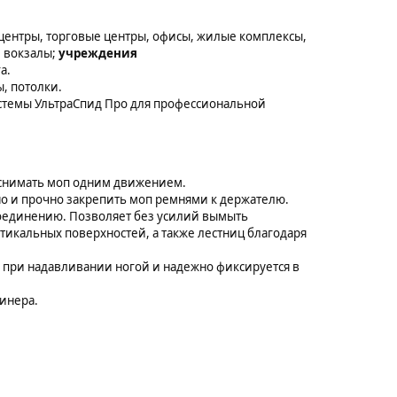
центры, торговые центры, офисы, жилые комплексы,
, вокзалы;
учреждения
а.
, потолки.
истемы УльтраСпид Про для профессиональной
и снимать моп одним движением.
о и прочно закрепить моп ремнями к держателю.
соединению. Позволяет без усилий вымыть
тикальных поверхностей, а также лестниц благодаря
 при надавливании ногой и надежно фиксируется в
инера.