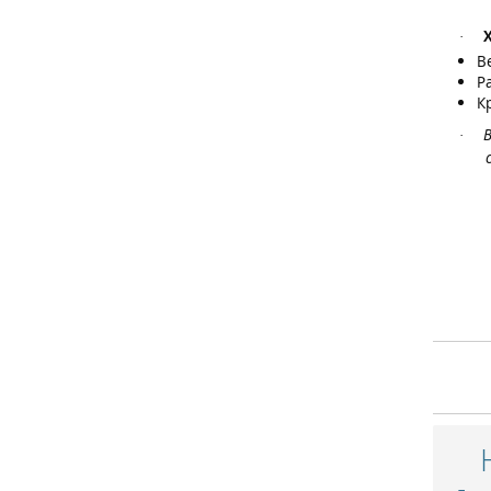
·
Ве
Р
К
В
·