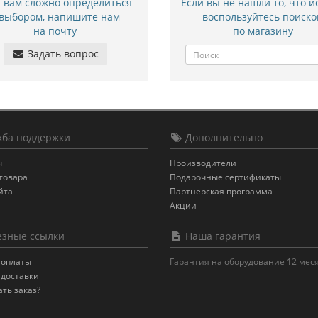
и вам сложно определиться
Если вы не нашли то, что и
 выбором, напишите нам
воспользуйтесь поиско
на почту
по магазину
Задать вопрос
ба поддержки
Дополнительно
ы
Производители
товара
Подарочные сертификаты
йта
Партнерская программа
Акции
зные ссылки
Наша гарантия
 оплаты
Гарантия на оборудование 12 мес
 доставки
ать заказ?