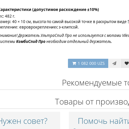
Характеристики (допустимое расхождение ±10%)
с: 482 г.
азмер: 40 × 10 см, высота по самой высокой точке в раскрытом виде 5
репление: евроврокреплениес э-клипсой.
нимание! Держатель УльтраСпид Про не используется с мопами Vileda
системы
КомбиСпид Про
необходим отдельный держатель.
1 082 000 UZS
Рекомендуемые т
Товары от произво
Нужен совет?
Помочь найт