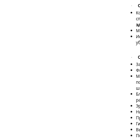
·
К
с
з
М
И
у
·
З
Ф
М
п
ш
Б
р
Э
Н
П
Г
В
П