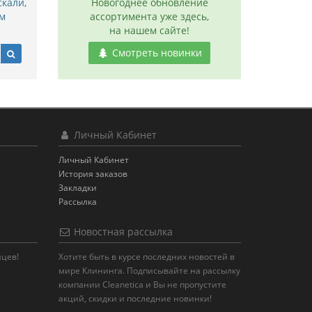
скали,
Новогоднее обновление
м
ассортимента уже здесь,
на нашем сайте!
Смотреть новинки
Личный Кабинет
Личный Кабинет
История заказов
Закладки
Рассылка
Новостная рассылка
яцев!
Хотите быть в курсе последних новостей в
мире Клининга. Подписывайте на рассылку
компании Cleanetica и Вы не пропустите
акций, скидки и последние новинки!