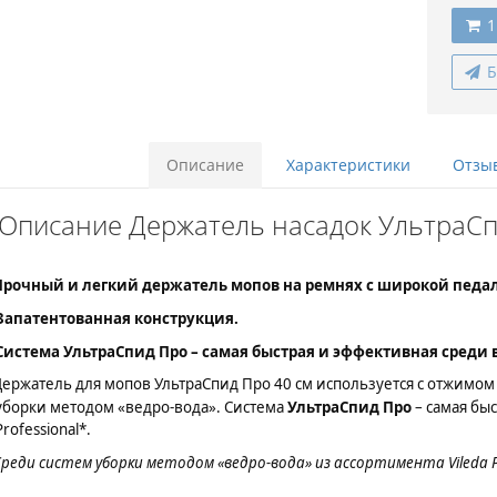
1
Б
Описание
Характеристики
Отзыв
Описание Держатель насадок УльтраСпид
Прочный и легкий держатель мопов на ремнях с широкой педа
Запатентованная конструкция.
Система УльтраСпид Про – самая быстрая и эффективная среди ве
ержатель для мопов УльтраСпид Про 40 см используется с отжимом
уборки методом «ведро-вода». Система
УльтраСпид Про
– самая быс
Professional*.
реди систем уборки методом «ведро-вода» из ассортимента Vileda Pr