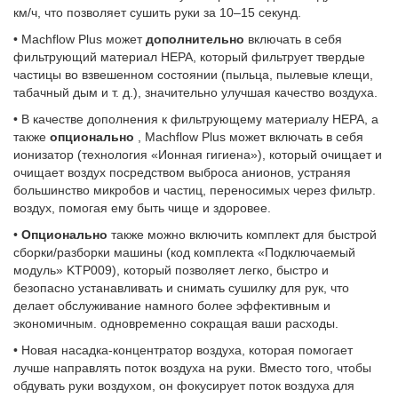
км/ч, что позволяет сушить руки за 10–15 секунд.
• Machflow Plus может
дополнительно
включать в себя
фильтрующий материал HEPA, который фильтрует твердые
частицы во взвешенном состоянии (пыльца, пылевые клещи,
табачный дым и т. д.), значительно улучшая качество воздуха.
• В качестве дополнения к фильтрующему материалу HEPA, а
также
опционально
, Machflow Plus может включать в себя
ионизатор (технология «Ионная гигиена»), который очищает и
очищает воздух посредством выброса анионов, устраняя
большинство микробов и частиц, переносимых через фильтр.
воздух, помогая ему быть чище и здоровее.
•
Опционально
также можно включить комплект для быстрой
сборки/разборки машины (код комплекта «Подключаемый
модуль» KTP009), который позволяет легко, быстро и
безопасно устанавливать и снимать сушилку для рук, что
делает обслуживание намного более эффективным и
экономичным. одновременно сокращая ваши расходы.
• Новая насадка-концентратор воздуха, которая помогает
лучше направлять поток воздуха на руки. Вместо того, чтобы
обдувать руки воздухом, он фокусирует поток воздуха для