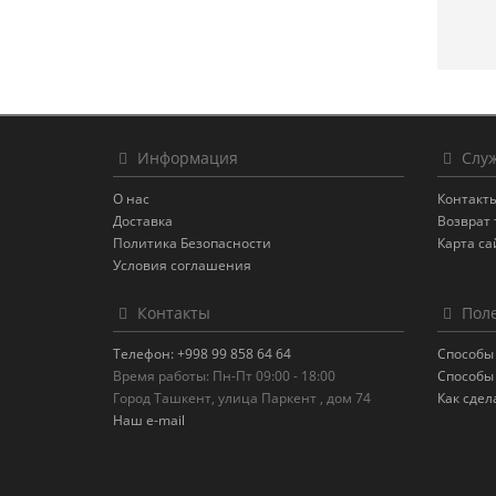
Информация
Служ
О нас
Контакт
Доставка
Возврат 
Политика Безопасности
Карта са
Условия соглашения
Контакты
Поле
Телефон: +998 99 858 64 64
Способы
Время работы: Пн-Пт 09:00 - 18:00
Способы
Город Ташкент, улица Паркент , дом 74
Как сдел
Наш e-mail