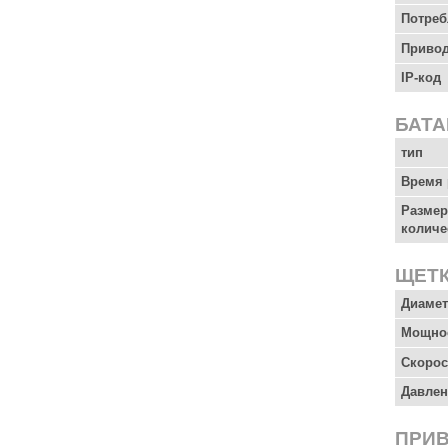
Потреб
Приво
IP-код
БАТ
тип
Время 
Размер
количе
ЩЕТ
Диамет
Мощнос
Скорос
Давлен
ПРИ