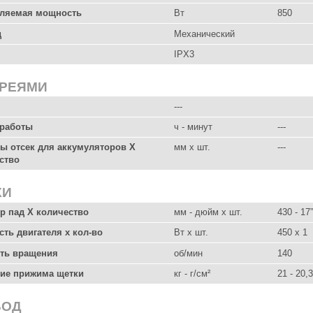
ляемая мощность
Вт
850
д
Механический
IPX3
АРЕЯМИ
---
работы
ч - минут
---
ы отсек для аккумуляторов X
мм x шт.
---
ство
КИ
р пад X количество
мм - дюйм x шт.
430 - 17”
ть двигателя х кол-во
Вт x шт.
450 x 1
ть вращения
об/мин
140
ие прижима щетки
кг - г/см²
21 - 20,
ВОД