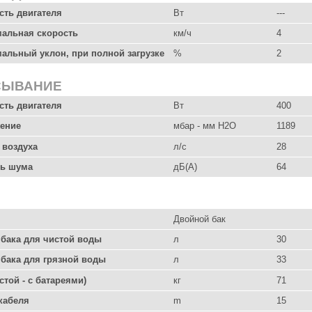
ть двигателя
Вт
---
альная скорость
км/ч
4
альный уклон, при полной загрузке
%
2
СЫВАНИЕ
ть двигателя
Вт
400
ение
мбар - мм H2O
1189
 воздуха
л/с
28
ь шума
дБ(А)
64
Двойной бак
бака для чистой воды
л
30
бака для грязной воды
л
33
стой - с батареями)
кг
71
кабеля
m
15