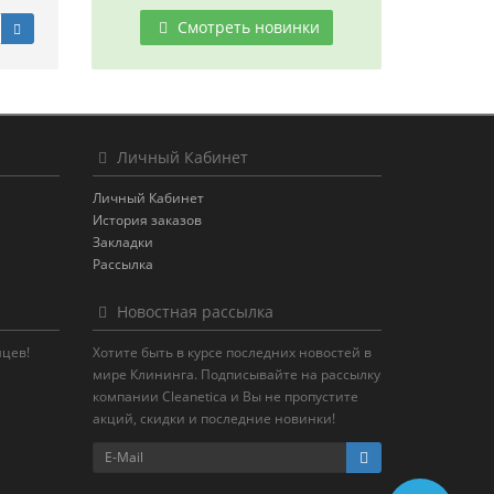
Смотреть новинки
Личный Кабинет
Личный Кабинет
История заказов
Закладки
Рассылка
Новостная рассылка
яцев!
Хотите быть в курсе последних новостей в
мире Клининга. Подписывайте на рассылку
компании Cleanetica и Вы не пропустите
акций, скидки и последние новинки!