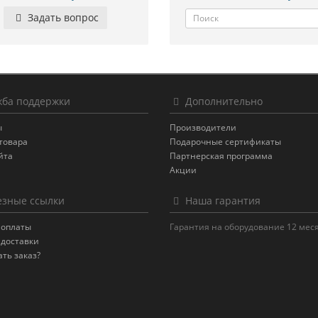
Задать вопрос
ба поддержки
Дополнительно
ы
Производители
товара
Подарочные сертификаты
йта
Партнерская программа
Акции
зные ссылки
Наша гарантия
 оплаты
Гарантия на оборудование 12 мес
 доставки
ать заказ?