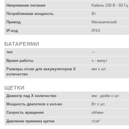
Напряжение питания
Кабель 230 В - 50 Гц
Потребляемая мощность
Вт
Привод
Механический
IP-код
IPX3
БАТАРЕЯМИ
тип
---
Время работы
ч - минут
Размеры отсек для аккумуляторов X
мм x шт.
количество
ЩЕТКИ
Диаметр пад X количество
мм - дюйм x шт.
Мощность двигателя х кол-во
Вт x шт.
Скорость вращения
об/мин
Давление прижима щетки
г/см²