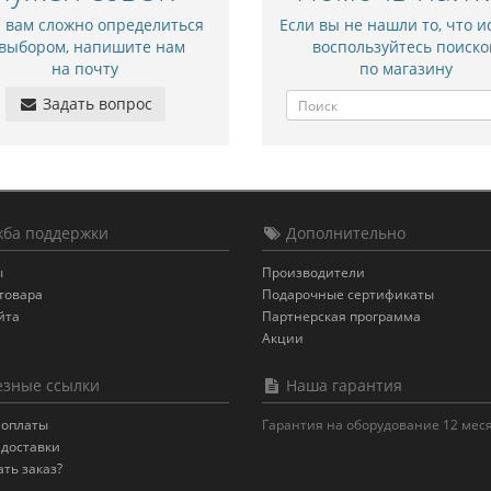
и вам сложно определиться
Если вы не нашли то, что и
 выбором, напишите нам
воспользуйтесь поиско
на почту
по магазину
Задать вопрос
ба поддержки
Дополнительно
ы
Производители
товара
Подарочные сертификаты
йта
Партнерская программа
Акции
зные ссылки
Наша гарантия
 оплаты
Гарантия на оборудование 12 мес
 доставки
ать заказ?