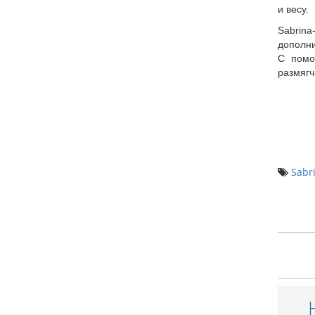
и весу.
Sabrina
дополни
С помо
размягч
Sabr