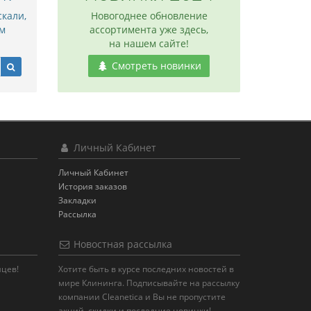
скали,
Новогоднее обновление
м
ассортимента уже здесь,
на нашем сайте!
Смотреть новинки
Личный Кабинет
Личный Кабинет
История заказов
Закладки
Рассылка
Новостная рассылка
яцев!
Хотите быть в курсе последних новостей в
мире Клининга. Подписывайте на рассылку
компании Cleanetica и Вы не пропустите
акций, скидки и последние новинки!