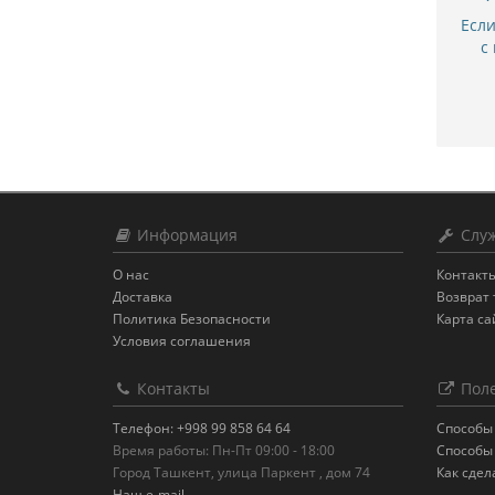
Есл
с
Информация
Служ
О нас
Контакт
Доставка
Возврат 
Политика Безопасности
Карта са
Условия соглашения
Контакты
Поле
Телефон: +998 99 858 64 64
Способы
Время работы: Пн-Пт 09:00 - 18:00
Способы
Город Ташкент, улица Паркент , дом 74
Как сдел
Наш e-mail