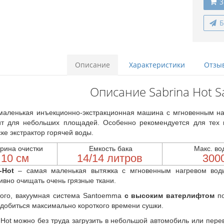
3
Б
Описание
Характеристики
Отзыв
Описание Sabrina Hot 
аленькая инъекционно-экстракционная машина с мгновенным на
ит для небольших площадей. Особенно рекомендуется для тех 
ке экстрактор горячей воды.
ина очистки
Емкость бака
Макс. во
10 см
14/14 литров
300
-Hot
– самая маленькая вытяжка с мгновенным нагревом воды
вно очищать очень грязные ткани.
того, вакуумная система Santoemma
с высоким ватерлифтом
по
 добиться максимально короткого времени сушки.
-Hot можно без труда загрузить в небольшой автомобиль или пер