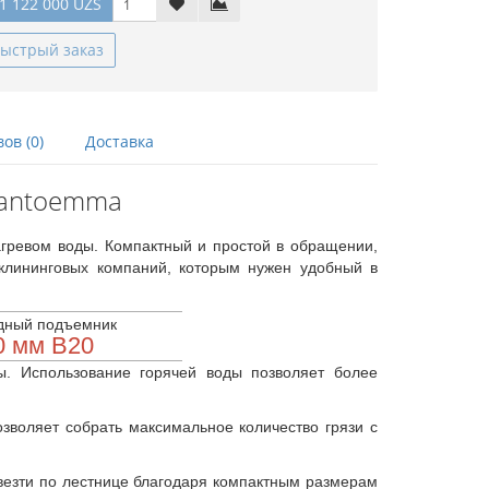
1 122 000 UZS
ыстрый заказ
ов (0)
Доставка
Santoemma
гревом воды. Компактный и простой в обращении,
клининговых компаний, которым нужен удобный в
дный подъемник
0 мм В20
. Использование горячей воды позволяет более
зволяет собрать максимальное количество грязи с
евезти по лестнице благодаря компактным размерам