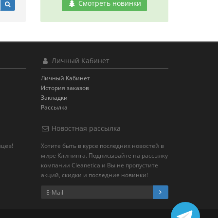
Смотреть новинки
Личный Кабинет
Личный Кабинет
История заказов
Закладки
Рассылка
Новостная рассылка
яцев!
Хотите быть в курсе последних новостей в
мире Клининга. Подписывайте на рассылку
компании Cleanetica и Вы не пропустите
акций, скидки и последние новинки!