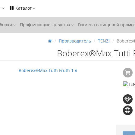
ы
Каталог
уборки
Проф моющие средства
Гигиена в пищевой пром
Производитель
TENZI
Boberex®
Boberex®Max Tutti F