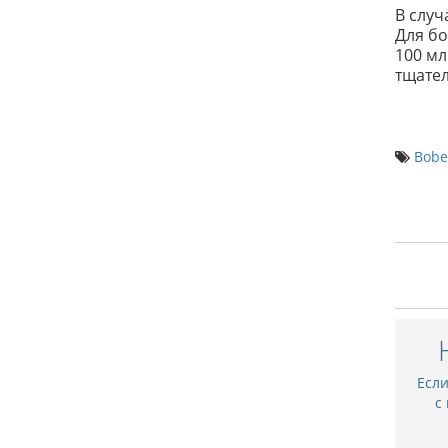
В случ
Для бо
100 мл
тщател
Bobe
Есл
с