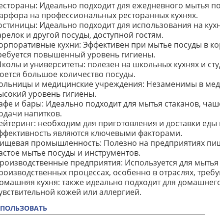
естораны: Идеально подходит для ежедневного мытья по
арфора на профессиональных ресторанных кухнях.
остиницы: Идеально подходит для использования на кухн
арелок и другой посуды, доступной гостям.
орпоративные кухни: Эффективен при мытье посуды в кор
ребуется повышенный уровень гигиены.
колы и университеты: полезен на школьных кухнях и сту
оется большое количество посуды.
ольницы и медицинские учреждения: Незаменимы в меди
ысокий уровень гигиены.
афе и бары: Идеально подходит для мытья стаканов, чаш
одачи напитков.
ейтеринг: необходим для приготовления и доставки еды н
ффективность являются ключевыми факторами.
ищевая промышленность: Полезно на предприятиях пи
астое мытье посуды и инструментов.
роизводственные предприятия: Используется для мытья 
роизводственных процессах, особенно в отраслях, треб
омашняя кухня: также идеально подходит для домашнего
увствительной кожей или аллергией.
СПОЛЬЗОВАТЬ