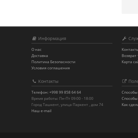
Информация
Служ
О нас
Контакт
Доставка
Возврат 
Политика Безопасности
Карта са
Условия соглашения
Контакты
Поле
Телефон: +998 99 858 64 64
Способы
Время работы: Пн-Пт 09:00 - 18:00
Способы
Город Ташкент, улица Паркент , дом 74
Как сдел
Наш e-mail