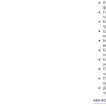
Р
ф
Г
т
К
т
Ш
м
Б
в
К
п
К
э
П
ч
П
п
Д
ч
КАК И