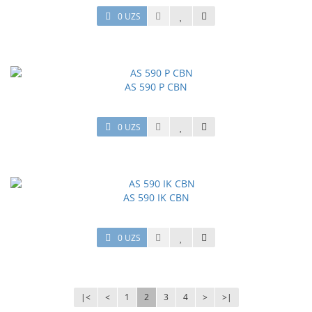
0 UZS
AS 590 P CBN
0 UZS
AS 590 IK CBN
0 UZS
|<
<
1
2
3
4
>
>|